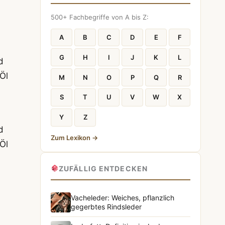
500+ Fachbegriffe von A bis Z:
A
B
C
D
E
F
G
H
I
J
K
L
d
Öl
M
N
O
P
Q
R
S
T
U
V
W
X
Y
Z
d
Zum Lexikon →
Öl
ZUFÄLLIG ENTDECKEN
Vacheleder: Weiches, pflanzlich
gegerbtes Rindsleder