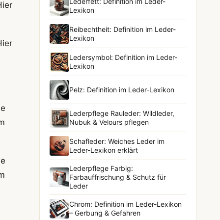
Lederfett: Definition im Leder-
Hier
Lexikon
Reibechtheit: Definition im Leder-
Lexikon
Hier
Ledersymbol: Definition im Leder-
Lexikon
Pelz: Definition im Leder-Lexikon
ne
Lederpflege Rauleder: Wildleder,
um
Nubuk & Velours pflegen
Schafleder: Weiches Leder im
Leder-Lexikon erklärt
ne
Lederpflege Farbig:
um
Farbauffrischung & Schutz für
Leder
Chrom: Definition im Leder-Lexikon
– Gerbung & Gefahren