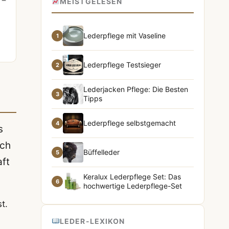
MEISTGELESEN
Lederpflege mit Vaseline
1
Lederpflege Testsieger
2
Lederjacken Pflege: Die Besten
3
Tipps
Lederpflege selbstgemacht
4
s
ich
Büffelleder
5
aft
Keralux Lederpflege Set: Das
6
hochwertige Lederpflege-Set
t.
LEDER-LEXIKON