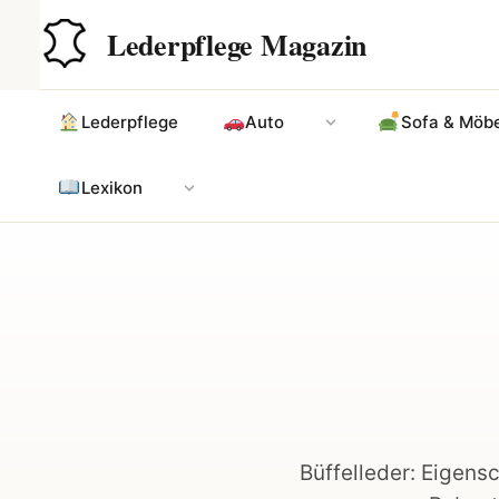
Zum
Hauptinhalt
Lederpflege Magazin
Inhalt
springen
Lederpflege
Auto
Sofa & Möbe
Lexikon
Büffelleder: Eigensc