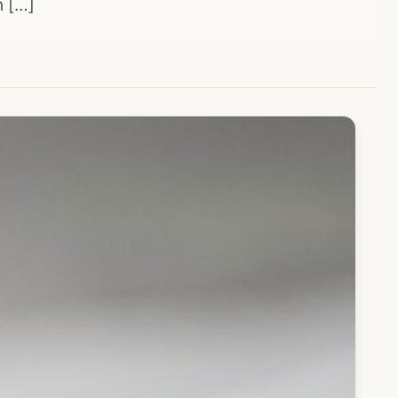
h […]