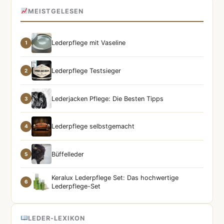
MEISTGELESEN
Lederpflege mit Vaseline
1
Lederpflege Testsieger
2
Lederjacken Pflege: Die Besten Tipps
3
Lederpflege selbstgemacht
4
Büffelleder
5
Keralux Lederpflege Set: Das hochwertige
6
Lederpflege-Set
LEDER-LEXIKON