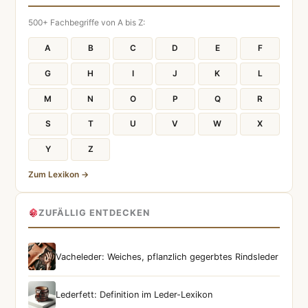
500+ Fachbegriffe von A bis Z:
A
B
C
D
E
F
G
H
I
J
K
L
M
N
O
P
Q
R
S
T
U
V
W
X
Y
Z
Zum Lexikon →
ZUFÄLLIG ENTDECKEN
Vacheleder: Weiches, pflanzlich gegerbtes Rindsleder
Lederfett: Definition im Leder-Lexikon