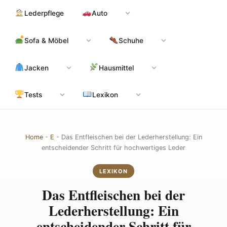
Zum
Hauptinhalt
Lederpflege
Auto
Inhalt
springen
Sofa & Möbel
Schuhe
Jacken
Hausmittel
Tests
Lexikon
Home
-
E
-
Das Entfleischen bei der Lederherstellung: Ein
entscheidender Schritt für hochwertiges Leder
LEXIKON
Das Entfleischen bei der
Lederherstellung: Ein
entscheidender Schritt für