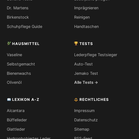
Dr. Martens
Imprägnieren
Birkenstock
Reinigen
Schuhpflege Guide
Handtaschen
HAUSMITTEL
TESTS
Vaseline
Lederpflege Testsieger
Selbstgemacht
Auto-Test
Bienenwachs
Jemako Test
Olivenöl
Alle Tests →
LEXIKON A-Z
RECHTLICHES
Alcantara
Impressum
Büffelleder
Datenschutz
Glattleder
Sitemap
Hydrophobiertes Leder
RSS-Feed