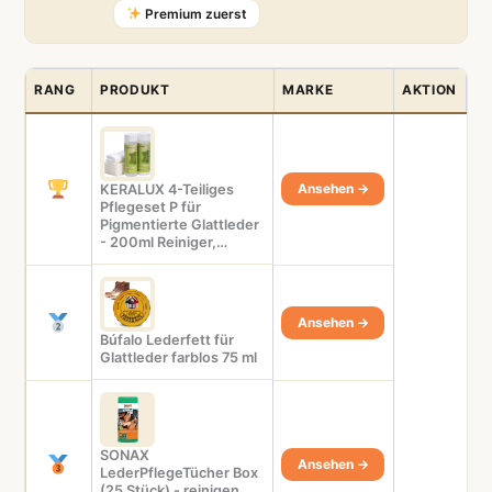
Premium zuerst
RANG
PRODUKT
MARKE
AKTION
Ansehen →
KERALUX 4-Teiliges
Pflegeset P für
Pigmentierte Glattleder
- 200ml Reiniger,…
Ansehen →
Búfalo Lederfett für
Glattleder farblos 75 ml
SONAX
Ansehen →
LederPflegeTücher Box
(25 Stück) - reinigen