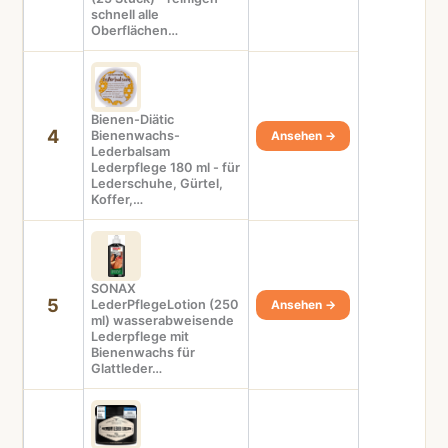
schnell alle
Oberflächen…
Bienen-Diätic
4
Bienenwachs-
Ansehen →
Lederbalsam
Lederpflege 180 ml - für
Lederschuhe, Gürtel,
Koffer,…
SONAX
5
LederPflegeLotion (250
Ansehen →
ml) wasserabweisende
Lederpflege mit
Bienenwachs für
Glattleder…