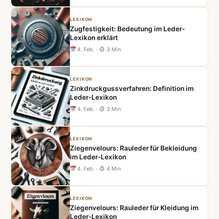
LEXIKON
Zugfestigkeit: Bedeutung im Leder-
Lexikon erklärt
4. Feb.
·
3 Min
LEXIKON
Zinkdruckgussverfahren: Definition im
Leder-Lexikon
4. Feb.
·
3 Min
LEXIKON
Ziegenvelours: Rauleder für Bekleidung
im Leder-Lexikon
4. Feb.
·
4 Min
LEXIKON
Ziegenvelours: Rauleder für Kleidung im
Leder-Lexikon