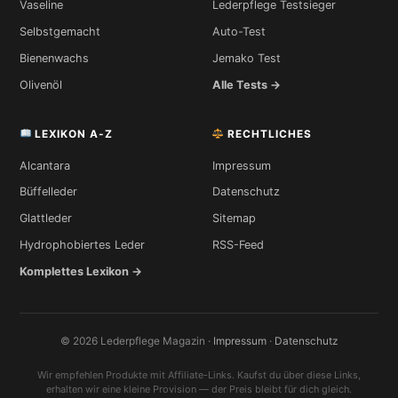
Vaseline
Lederpflege Testsieger
Selbstgemacht
Auto-Test
Bienenwachs
Jemako Test
Olivenöl
Alle Tests →
LEXIKON A-Z
RECHTLICHES
Alcantara
Impressum
Büffelleder
Datenschutz
Glattleder
Sitemap
Hydrophobiertes Leder
RSS-Feed
Komplettes Lexikon →
© 2026 Lederpflege Magazin ·
Impressum
·
Datenschutz
Wir empfehlen Produkte mit Affiliate-Links. Kaufst du über diese Links,
erhalten wir eine kleine Provision — der Preis bleibt für dich gleich.