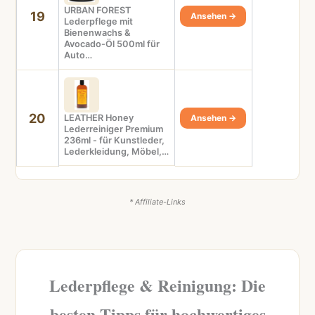
URBAN FOREST
19
Ansehen →
Lederpflege mit
Bienenwachs &
Avocado-Öl 500ml für
Auto…
20
LEATHER Honey
Ansehen →
Lederreiniger Premium
236ml - für Kunstleder,
Lederkleidung, Möbel,…
* Affiliate-Links
Lederpflege & Reinigung: Die
besten Tipps für hochwertiges