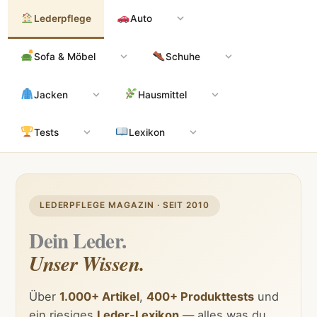
Zum
Hauptinhalt
Lederpflege
Auto
Inhalt
springen
Sofa & Möbel
Schuhe
Jacken
Hausmittel
Tests
Lexikon
LEDERPFLEGE MAGAZIN · SEIT 2010
Dein Leder.
Unser Wissen.
Über
1.000+ Artikel
,
400+ Produkttests
und
ein riesiges
Leder-Lexikon
— alles was du