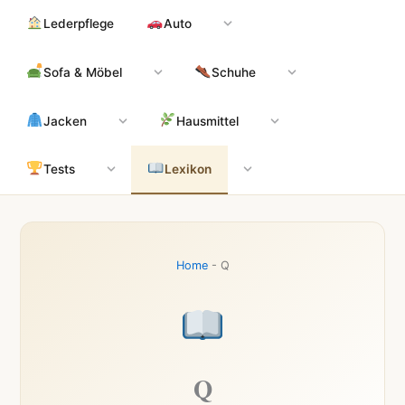
Zum
Hauptinhalt
Lederpflege
Auto
Inhalt
springen
Sofa & Möbel
Schuhe
Jacken
Hausmittel
Tests
Lexikon
Home
-
Q
Q