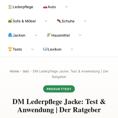
Zum
Hauptinhalt
Lederpflege
Auto
Inhalt
springen
Sofa & Möbel
Schuhe
Jacken
Hausmittel
Tests
Lexikon
Home
-
test
-
DM Lederpflege Jacke: Test & Anwendung | Der
Ratgeber
PRODUKTTEST
DM Lederpflege Jacke: Test &
Anwendung | Der Ratgeber