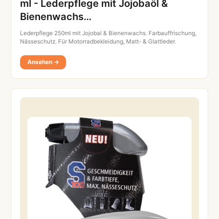
ml - Lederpflege mit Jojobaöl &
Bienenwachs…
Lederpflege 250ml mit Jojobal & Bienenwachs. Farbauffrischung,
Nässeschutz. Für Motorradbekleidung, Matt- & Glattleder.
Ansehen →