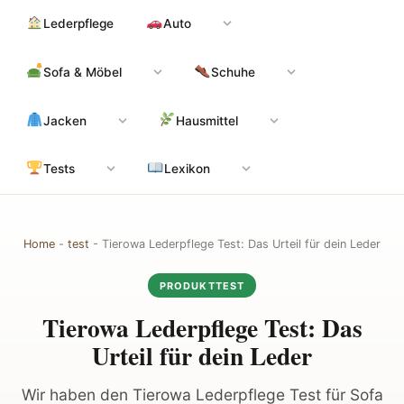
Zum
Hauptinhalt
Lederpflege
Auto
Inhalt
springen
Sofa & Möbel
Schuhe
Jacken
Hausmittel
Tests
Lexikon
Home
-
test
-
Tierowa Lederpflege Test: Das Urteil für dein Leder
PRODUKTTEST
Tierowa Lederpflege Test: Das
Urteil für dein Leder
Wir haben den Tierowa Lederpflege Test für Sofa