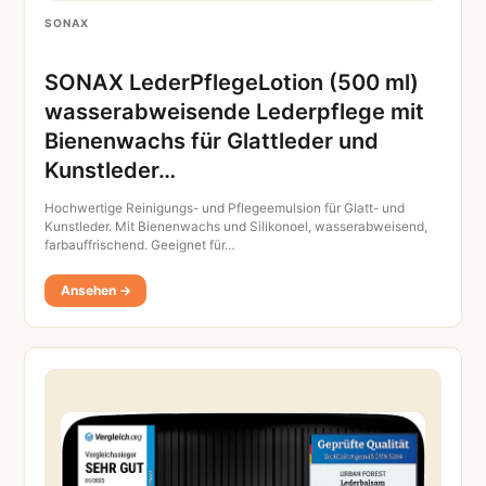
SONAX
SONAX LederPflegeLotion (500 ml)
wasserabweisende Lederpflege mit
Bienenwachs für Glattleder und
Kunstleder…
Hochwertige Reinigungs- und Pflegeemulsion für Glatt- und
Kunstleder. Mit Bienenwachs und Silikonoel, wasserabweisend,
farbauffrischend. Geeignet für…
Ansehen →