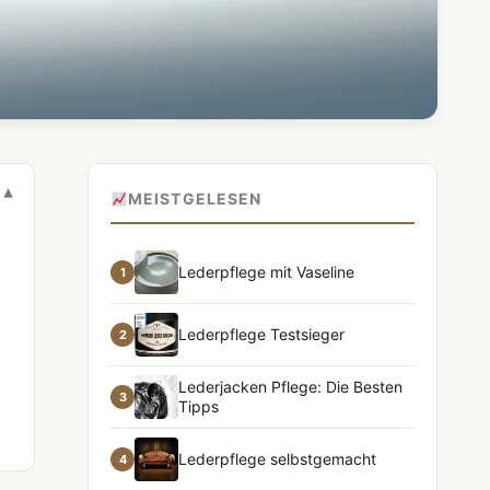
MEISTGELESEN
Lederpflege mit Vaseline
1
Lederpflege Testsieger
2
Lederjacken Pflege: Die Besten
3
Tipps
Lederpflege selbstgemacht
4