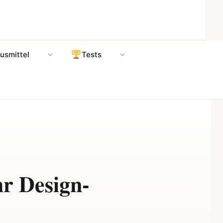
usmittel
Tests
hr Design-