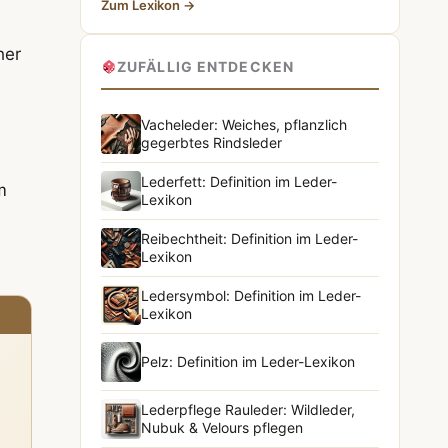
Zum Lexikon →
her
ZUFÄLLIG ENTDECKEN
Vacheleder: Weiches, pflanzlich
gegerbtes Rindsleder
Lederfett: Definition im Leder-
m
Lexikon
Reibechtheit: Definition im Leder-
Lexikon
Ledersymbol: Definition im Leder-
Lexikon
Pelz: Definition im Leder-Lexikon
Lederpflege Rauleder: Wildleder,
Nubuk & Velours pflegen