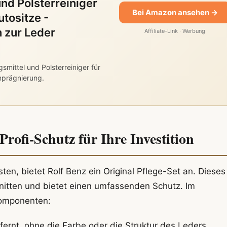
nd Polsterreiniger
Bei Amazon ansehen →
utositze -
n zur Leder
Affiliate-Link · Werbung
smittel und Polsterreiniger für
mprägnierung.
Profi-Schutz für Ihre Investition
en, bietet Rolf Benz ein Original Pflege-Set an. Dieses
chnitten und bietet einen umfassenden Schutz. Im
Komponenten:
tfernt, ohne die Farbe oder die Struktur des Leders