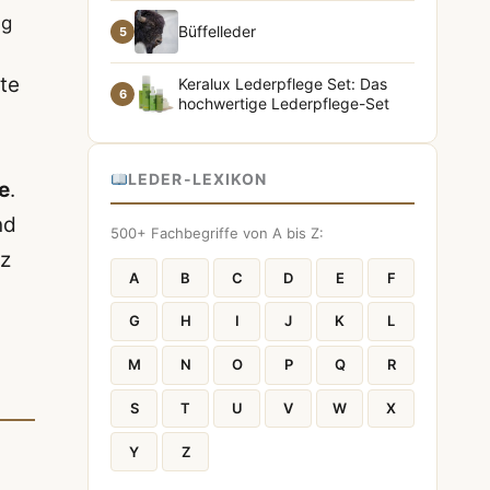
ng
Büffelleder
5
te
Keralux Lederpflege Set: Das
6
hochwertige Lederpflege-Set
LEDER-LEXIKON
e
.
nd
500+ Fachbegriffe von A bis Z:
nz
A
B
C
D
E
F
G
H
I
J
K
L
M
N
O
P
Q
R
S
T
U
V
W
X
Y
Z