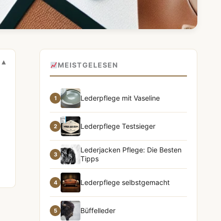
MEISTGELESEN
Lederpflege mit Vaseline
1
Lederpflege Testsieger
2
Lederjacken Pflege: Die Besten
3
Tipps
Lederpflege selbstgemacht
4
Büffelleder
5