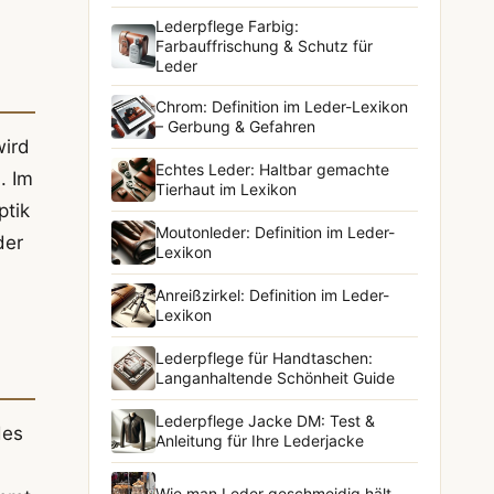
Lederpflege Farbig:
Farbauffrischung & Schutz für
Leder
Chrom: Definition im Leder-Lexikon
– Gerbung & Gefahren
wird
Echtes Leder: Haltbar gemachte
. Im
Tierhaut im Lexikon
ptik
Moutonleder: Definition im Leder-
der
Lexikon
Anreißzirkel: Definition im Leder-
Lexikon
Lederpflege für Handtaschen:
Langanhaltende Schönheit Guide
Lederpflege Jacke DM: Test &
des
Anleitung für Ihre Lederjacke
Wie man Leder geschmeidig hält