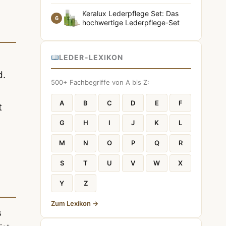
Keralux Lederpflege Set: Das
6
hochwertige Lederpflege-Set
LEDER-LEXIKON
d.
500+ Fachbegriffe von A bis Z:
A
B
C
D
E
F
t
G
H
I
J
K
L
M
N
O
P
Q
R
S
T
U
V
W
X
Y
Z
Zum Lexikon →
s