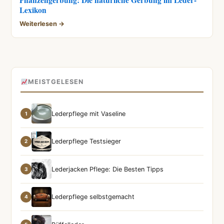
Pflanzengerbung: Die natürliche Gerbung im Leder-
Lexikon
Weiterlesen →
MEISTGELESEN
Lederpflege mit Vaseline
1
Lederpflege Testsieger
2
Lederjacken Pflege: Die Besten Tipps
3
Lederpflege selbstgemacht
4