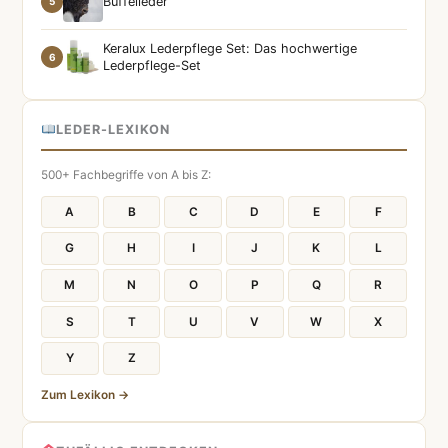
Büffelleder
5
Keralux Lederpflege Set: Das hochwertige
6
Lederpflege-Set
LEDER-LEXIKON
500+ Fachbegriffe von A bis Z:
A
B
C
D
E
F
G
H
I
J
K
L
M
N
O
P
Q
R
S
T
U
V
W
X
Y
Z
Zum Lexikon →