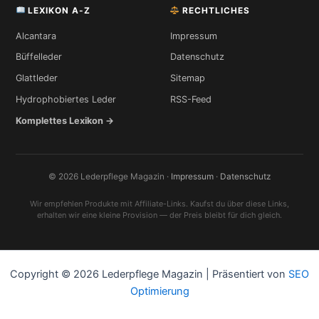
LEXIKON A-Z
RECHTLICHES
Alcantara
Impressum
Büffelleder
Datenschutz
Glattleder
Sitemap
Hydrophobiertes Leder
RSS-Feed
Komplettes Lexikon →
© 2026 Lederpflege Magazin ·
Impressum
·
Datenschutz
Wir empfehlen Produkte mit Affiliate-Links. Kaufst du über diese Links,
erhalten wir eine kleine Provision — der Preis bleibt für dich gleich.
Copyright © 2026 Lederpflege Magazin | Präsentiert von
SEO
Optimierung