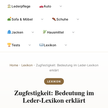
Zum
Hauptinhalt
Lederpflege
Auto
Inhalt
springen
Sofa & Möbel
Schuhe
Jacken
Hausmittel
Tests
Lexikon
Home
-
Lexikon
-
Zugfestigkeit: Bedeutung im Leder-Lexikon
erklärt
LEXIKON
Zugfestigkeit: Bedeutung im
Leder-Lexikon erklärt