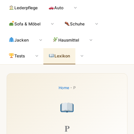
Zum
Hauptinhalt
Lederpflege
Auto
Inhalt
springen
Sofa & Möbel
Schuhe
Jacken
Hausmittel
Tests
Lexikon
Home
-
P
P