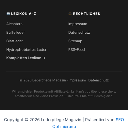
LEXIKON A-Z
RECHTLICHES
Alcantara
Impressum
Büffelleder
Datenschutz
Glattleder
Sitemap
Hydrophobiertes Leder
RSS-Feed
Komplettes Lexikon →
© 2026 Lederpflege Magazin ·
Impressum
·
Datenschutz
Wir empfehlen Produkte mit Affiliate-Links. Kaufst du über diese Links,
erhalten wir eine kleine Provision — der Preis bleibt für dich gleich.
Copyright © 2026 Lederpflege Magazin | Präsentiert von
SEO
Optimierung