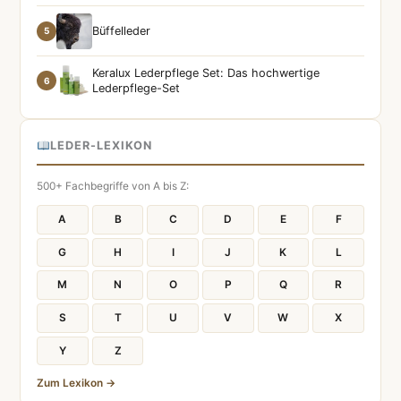
Büffelleder
5
Keralux Lederpflege Set: Das hochwertige
6
Lederpflege-Set
LEDER-LEXIKON
500+ Fachbegriffe von A bis Z:
A
B
C
D
E
F
G
H
I
J
K
L
M
N
O
P
Q
R
S
T
U
V
W
X
Y
Z
Zum Lexikon →