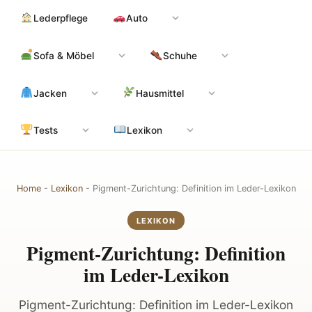
Zum
Hauptinhalt
Lederpflege
Auto
Inhalt
springen
Sofa & Möbel
Schuhe
Jacken
Hausmittel
Tests
Lexikon
Home
-
Lexikon
-
Pigment-Zurichtung: Definition im Leder-Lexikon
LEXIKON
Pigment-Zurichtung: Definition
im Leder-Lexikon
Pigment-Zurichtung: Definition im Leder-Lexikon