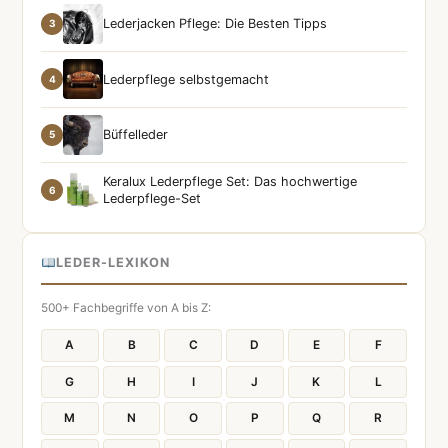
Lederjacken Pflege: Die Besten Tipps
3
Lederpflege selbstgemacht
4
Büffelleder
5
Keralux Lederpflege Set: Das hochwertige
6
Lederpflege-Set
LEDER-LEXIKON
500+ Fachbegriffe von A bis Z:
A
B
C
D
E
F
G
H
I
J
K
L
M
N
O
P
Q
R