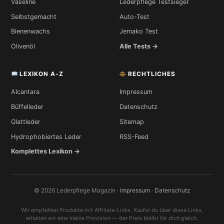
Vaseline
Lederpflege Testsieger
Selbstgemacht
Auto-Test
Bienenwachs
Jemako Test
Olivenöl
Alle Tests →
LEXIKON A-Z
RECHTLICHES
Alcantara
Impressum
Büffelleder
Datenschutz
Glattleder
Sitemap
Hydrophobiertes Leder
RSS-Feed
Komplettes Lexikon →
© 2026 Lederpflege Magazin ·
Impressum
·
Datenschutz
Wir empfehlen Produkte mit Affiliate-Links. Kaufst du über diese Links,
erhalten wir eine kleine Provision — der Preis bleibt für dich gleich.