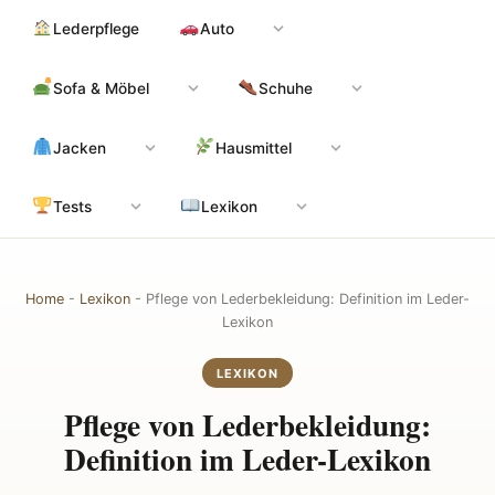
Zum
Hauptinhalt
Lederpflege
Auto
Inhalt
springen
Sofa & Möbel
Schuhe
Jacken
Hausmittel
Tests
Lexikon
Home
-
Lexikon
-
Pflege von Lederbekleidung: Definition im Leder-
Lexikon
LEXIKON
Pflege von Lederbekleidung:
Definition im Leder-Lexikon