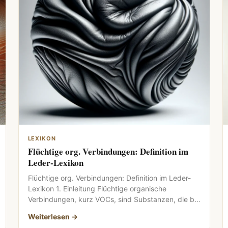
LEXIKON
Flüchtige org. Verbindungen: Definition im
Leder-Lexikon
Flüchtige org. Verbindungen: Definition im Leder-
Lexikon 1. Einleitung Flüchtige organische
Verbindungen, kurz VOCs, sind Substanzen, die bei
Raumtemperatur leicht in […]
Weiterlesen →