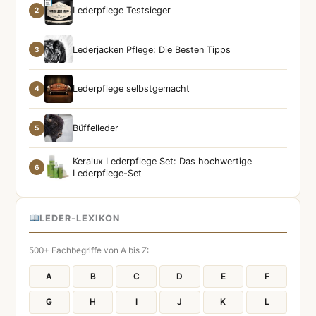
Lederpflege Testsieger
2
Lederjacken Pflege: Die Besten Tipps
3
Lederpflege selbstgemacht
4
Büffelleder
5
Keralux Lederpflege Set: Das hochwertige
6
Lederpflege-Set
LEDER-LEXIKON
500+ Fachbegriffe von A bis Z:
A
B
C
D
E
F
G
H
I
J
K
L