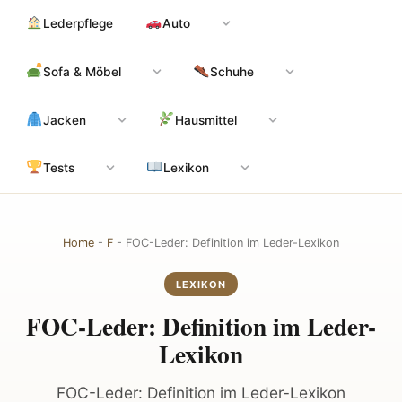
Zum
Hauptinhalt
Lederpflege
Auto
Inhalt
springen
Sofa & Möbel
Schuhe
Jacken
Hausmittel
Tests
Lexikon
Home
-
F
-
FOC-Leder: Definition im Leder-Lexikon
LEXIKON
FOC-Leder: Definition im Leder-
Lexikon
FOC-Leder: Definition im Leder-Lexikon