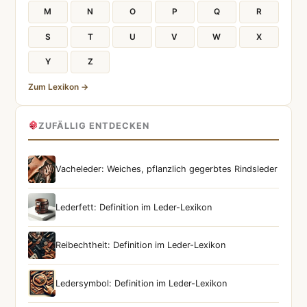
M
N
O
P
Q
R
S
T
U
V
W
X
Y
Z
Zum Lexikon →
ZUFÄLLIG ENTDECKEN
Vacheleder: Weiches, pflanzlich gegerbtes Rindsleder
Lederfett: Definition im Leder-Lexikon
Reibechtheit: Definition im Leder-Lexikon
Ledersymbol: Definition im Leder-Lexikon