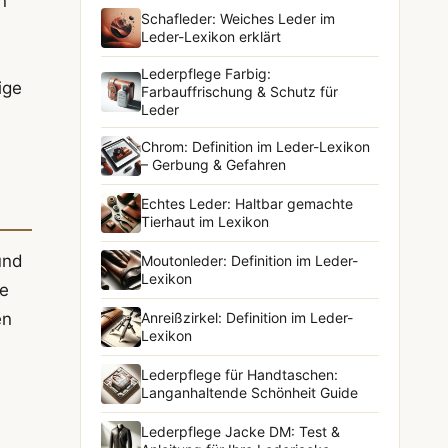
n
Schafleder: Weiches Leder im
Leder-Lexikon erklärt
Lederpflege Farbig:
ige
Farbauffrischung & Schutz für
Leder
Chrom: Definition im Leder-Lexikon
– Gerbung & Gefahren
Echtes Leder: Haltbar gemachte
Tierhaut im Lexikon
und
Moutonleder: Definition im Leder-
Lexikon
de
en
Anreißzirkel: Definition im Leder-
Lexikon
Lederpflege für Handtaschen:
Langanhaltende Schönheit Guide
Lederpflege Jacke DM: Test &