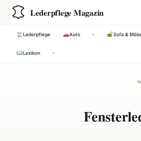
Zum
Hauptinhalt
Lederpflege Magazin
Inhalt
springen
Lederpflege
Auto
Sofa & Möbe
Lexikon
H
Fensterle