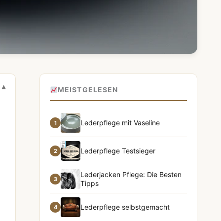
MEISTGELESEN
Lederpflege mit Vaseline
1
Lederpflege Testsieger
2
Lederjacken Pflege: Die Besten
3
Tipps
Lederpflege selbstgemacht
4