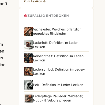
Zum Lexikon →
anft
ZUFÄLLIG ENTDECKEN
Vacheleder: Weiches, pflanzlich
gegerbtes Rindsleder
Lederfett: Definition im Leder-
um
Lexikon
nen
Reibechtheit: Definition im Leder-
 zu
Lexikon
ine
Ledersymbol: Definition im Leder-
Lexikon
Pelz: Definition im Leder-Lexikon
Lederpflege Rauleder: Wildleder,
Nubuk & Velours pflegen