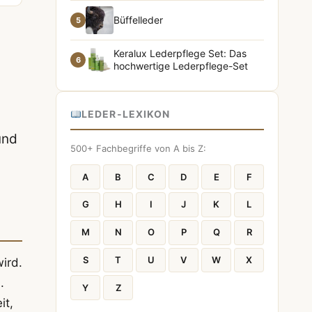
Büffelleder
5
Keralux Lederpflege Set: Das
6
hochwertige Lederpflege-Set
LEDER-LEXIKON
und
500+ Fachbegriffe von A bis Z:
A
B
C
D
E
F
G
H
I
J
K
L
M
N
O
P
Q
R
S
T
U
V
W
X
ird.
.
Y
Z
it,