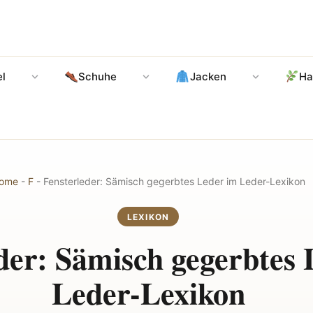
l
Schuhe
Jacken
Ha
ome
-
F
-
Fensterleder: Sämisch gegerbtes Leder im Leder-Lexikon
LEXIKON
der: Sämisch gegerbtes
Leder-Lexikon