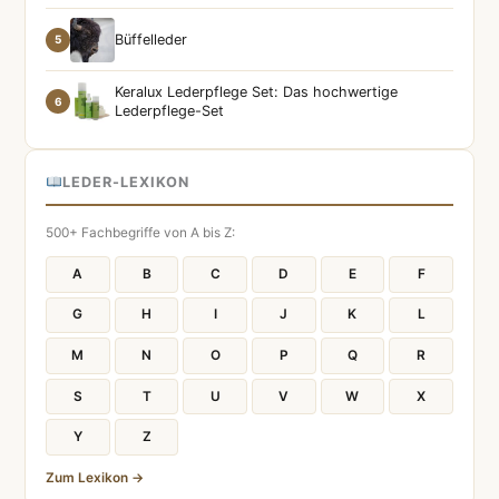
Büffelleder
5
Keralux Lederpflege Set: Das hochwertige
6
Lederpflege-Set
LEDER-LEXIKON
500+ Fachbegriffe von A bis Z:
A
B
C
D
E
F
G
H
I
J
K
L
M
N
O
P
Q
R
S
T
U
V
W
X
Y
Z
Zum Lexikon →