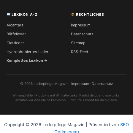
LEXIKON A-Z
RECHTLICHES
Alcantara
Impressum
Büffelleder
Datenschutz
Glattleder
Sitemap
Hydrophobiertes Leder
RSS-Feed
Komplettes Lexikon →
© 2026 Lederpflege Magazin ·
Impressum
·
Datenschutz
Wir empfehlen Produkte mit Affiliate-Links. Kaufst du über diese Links,
erhalten wir eine kleine Provision — der Preis bleibt für dich gleich.
Copyright © 2026 Lederpflege Magazin | Präsentiert von
SEO
Optimierung