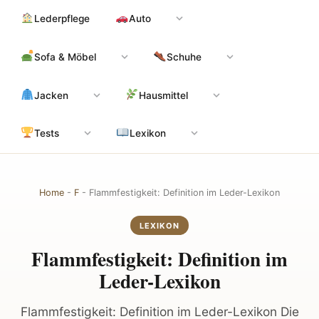
Zum
Hauptinhalt
Lederpflege
Auto
Inhalt
springen
Sofa & Möbel
Schuhe
Jacken
Hausmittel
Tests
Lexikon
Home
-
F
-
Flammfestigkeit: Definition im Leder-Lexikon
LEXIKON
Flammfestigkeit: Definition im
Leder-Lexikon
Flammfestigkeit: Definition im Leder-Lexikon Die