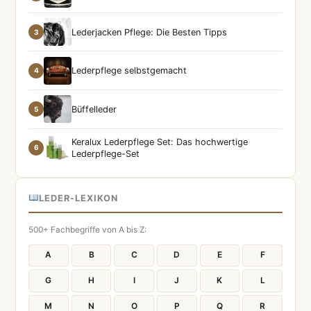
Lederjacken Pflege: Die Besten Tipps
3
Lederpflege selbstgemacht
4
Büffelleder
5
Keralux Lederpflege Set: Das hochwertige
6
Lederpflege-Set
LEDER-LEXIKON
500+ Fachbegriffe von A bis Z:
A
B
C
D
E
F
G
H
I
J
K
L
M
N
O
P
Q
R