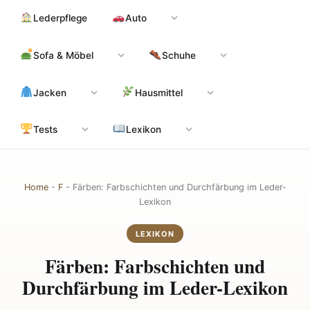
Zum
Hauptinhalt
Lederpflege
Auto
Inhalt
springen
Sofa & Möbel
Schuhe
Jacken
Hausmittel
Tests
Lexikon
Home
-
F
-
Färben: Farbschichten und Durchfärbung im Leder-
Lexikon
LEXIKON
Färben: Farbschichten und
Durchfärbung im Leder-Lexikon