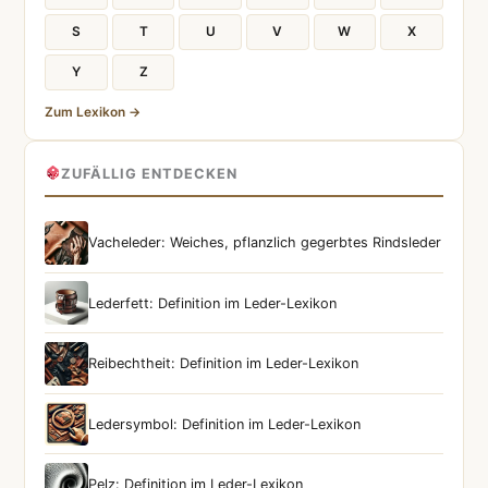
S
T
U
V
W
X
Y
Z
Zum Lexikon →
ZUFÄLLIG ENTDECKEN
Vacheleder: Weiches, pflanzlich gegerbtes Rindsleder
Lederfett: Definition im Leder-Lexikon
Reibechtheit: Definition im Leder-Lexikon
Ledersymbol: Definition im Leder-Lexikon
Pelz: Definition im Leder-Lexikon