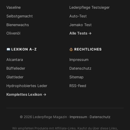
Vaseline
Lederpflege Testsieger
Selbstgemacht
Auto-Test
Bienenwachs
Jemako Test
Olivenöl
Alle Tests →
LEXIKON A-Z
RECHTLICHES
Alcantara
Impressum
Büffelleder
Datenschutz
Glattleder
Sitemap
Hydrophobiertes Leder
RSS-Feed
Komplettes Lexikon →
© 2026 Lederpflege Magazin ·
Impressum
·
Datenschutz
Wir empfehlen Produkte mit Affiliate-Links. Kaufst du über diese Links,