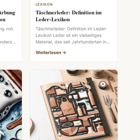
LEXIKON
ärbung
Täschnerleder: Definition im
kon
Leder-Lexikon
ng von
Täschnerleder: Definition im Leder-
Lexikon Leder ist ein vielseitiges
onders
Material, das seit Jahrhunderten in
der Herstellung von Kleidung,
Weiterlesen →
Möbeln und Accessoires […]