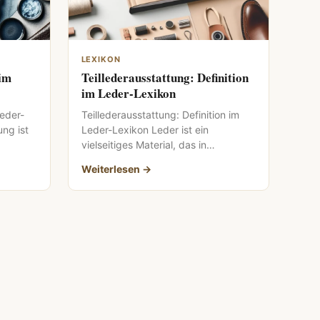
LEXIKON
 im
Teillederausstattung: Definition
im Leder-Lexikon
Leder-
Teillederausstattung: Definition im
ung ist
Leder-Lexikon Leder ist ein
vielseitiges Material, das in
l
verschiedenen Ausstattungen
Weiterlesen →
ale
erhältlich ist. Eine dieser
Ausstattungen ist die […]