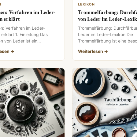
N
LEXIKON
en: Verfahren im Leder-
Trommelfärbung: Durchf
n erklärt
von Leder im Leder-Lexi
n: Verfahren im Leder-
Trommelfärbung: Durchfärbu
erklärt 1. Einleitung Das
Leder im Leder-Lexikon Die
n von Leder ist ein
Trommelfärbung ist eine bes
icher Prozess, der nicht nur
ausgeklügelte Technik in der
lesen →
Weiterlesen →
etik, […]
Lederverarbeitung, die es
ermöglicht, Leder […]