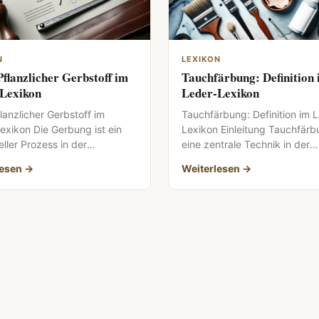
N
LEXIKON
Pflanzlicher Gerbstoff im
Tauchfärbung: Definition
Lexikon
Leder-Lexikon
lanzlicher Gerbstoff im
Tauchfärbung: Definition im 
exikon Die Gerbung ist ein
Lexikon Einleitung Tauchfärb
ller Prozess in der
eine zentrale Technik in der
rarbeitung, der die
Lederverarbeitung, die sowoh
lesen →
Weiterlesen →
keit und Qualität des […]
ästhetische als auch funktion
Vorteile […]