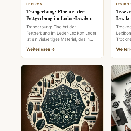
LEXIKON
LEXIKO
Trangerbung: Eine Art der
Trockn
Fettgerbung im Leder-Lexikon
Lexiko
Trangerbung: Eine Art der
Trockne
Fettgerbung im Leder-Lexikon Leder
Lexikon 
ist ein vielseitiges Material, das in
Trockne
vielen Bereichen des Lebens
wesentl
Weiterlesen →
Weiter
Anwendung findet, […]
die Ästh