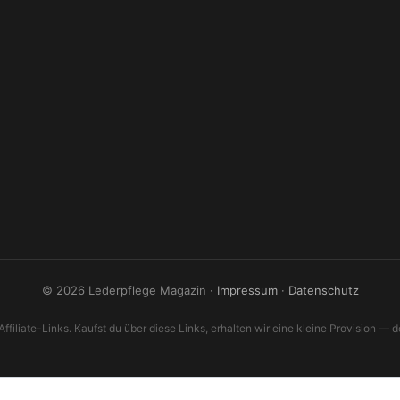
© 2026 Lederpflege Magazin ·
Impressum
·
Datenschutz
filiate-Links. Kaufst du über diese Links, erhalten wir eine kleine Provision — der