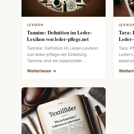
LEXIKON
LEXIKO
Tannine: Definition im Leder-
Tara: 
Lexikon von leder-pflege.net
Leder-
Tannine: Definition im Leder-Lexikon
Tara: Pf
von leder-pflege.net Einleitung
Leder-L
Tannine sind ein essenzieller
essenzie
Bestandteil der Lederherstellung und
Lederve
Weiterlesen →
Weiter
spielen eine entscheidende Rolle im
Haltbar
[…]