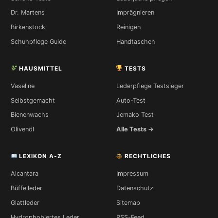
Dr. Martens
Imprägnieren
Birkenstock
Reinigen
Schuhpflege Guide
Handtaschen
HAUSMITTEL
TESTS
Vaseline
Lederpflege Testsieger
Selbstgemacht
Auto-Test
Bienenwachs
Jemako Test
Olivenöl
Alle Tests →
LEXIKON A-Z
RECHTLICHES
Alcantara
Impressum
Büffelleder
Datenschutz
Glattleder
Sitemap
Hydrophobiertes Leder
RSS-Feed