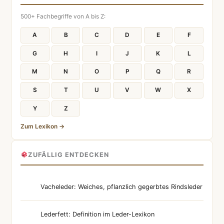
500+ Fachbegriffe von A bis Z:
A
B
C
D
E
F
G
H
I
J
K
L
M
N
O
P
Q
R
S
T
U
V
W
X
Y
Z
Zum Lexikon →
ZUFÄLLIG ENTDECKEN
Vacheleder: Weiches, pflanzlich gegerbtes Rindsleder
Lederfett: Definition im Leder-Lexikon