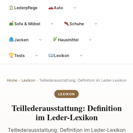
Zum
Hauptinhalt
Lederpflege
Auto
Inhalt
springen
Sofa & Möbel
Schuhe
Jacken
Hausmittel
Tests
Lexikon
Home
-
Lexikon
-
Teillederausstattung: Definition im Leder-Lexikon
LEXIKON
Teillederausstattung: Definition
im Leder-Lexikon
Teillederausstattung: Definition im Leder-Lexikon