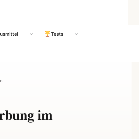
usmittel
Tests
on
erbung im