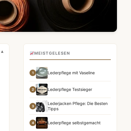
MEISTGELESEN
Lederpflege mit Vaseline
1
Lederpflege Testsieger
2
Lederjacken Pflege: Die Besten
3
Tipps
Lederpflege selbstgemacht
4