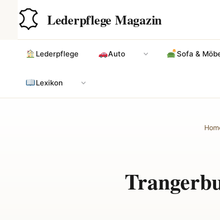
Zum
Hauptinhalt
Lederpflege Magazin
Inhalt
springen
Lederpflege
Auto
Sofa & Möbe
Lexikon
Hom
Trangerbu