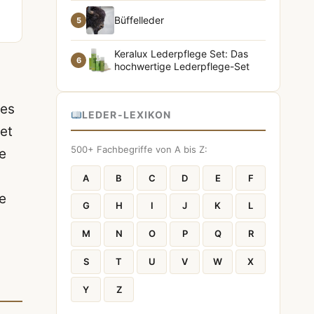
Büffelleder
5
Keralux Lederpflege Set: Das
6
hochwertige Lederpflege-Set
 es
LEDER-LEXIKON
et
500+ Fachbegriffe von A bis Z:
e
A
B
C
D
E
F
ie
G
H
I
J
K
L
M
N
O
P
Q
R
S
T
U
V
W
X
Y
Z