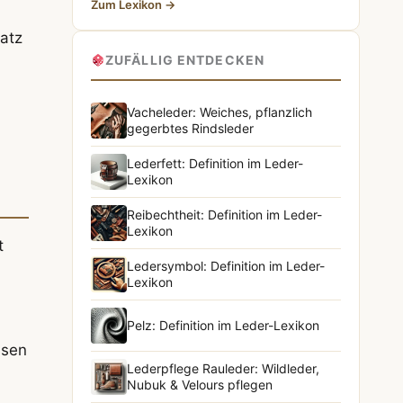
Zum Lexikon →
d
satz
ZUFÄLLIG ENTDECKEN
Vacheleder: Weiches, pflanzlich
gegerbtes Rindsleder
Lederfett: Definition im Leder-
Lexikon
Reibechtheit: Definition im Leder-
Lexikon
t
Ledersymbol: Definition im Leder-
Lexikon
Pelz: Definition im Leder-Lexikon
ssen
Lederpflege Rauleder: Wildleder,
Nubuk & Velours pflegen