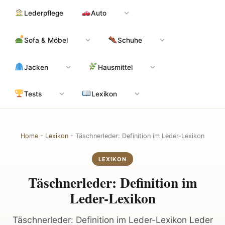
Zum
Hauptinhalt
Lederpflege
Auto
Inhalt
springen
Sofa & Möbel
Schuhe
Jacken
Hausmittel
Tests
Lexikon
Home
-
Lexikon
-
Täschnerleder: Definition im Leder-Lexikon
LEXIKON
Täschnerleder: Definition im
Leder-Lexikon
Täschnerleder: Definition im Leder-Lexikon Leder