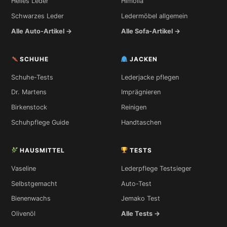
Helles Leder
Himolla
Schwarzes Leder
Ledermöbel allgemein
Alle Auto-Artikel →
Alle Sofa-Artikel →
SCHUHE
JACKEN
Schuhe-Tests
Lederjacke pflegen
Dr. Martens
Imprägnieren
Birkenstock
Reinigen
Schuhpflege Guide
Handtaschen
HAUSMITTEL
TESTS
Vaseline
Lederpflege Testsieger
Selbstgemacht
Auto-Test
Bienenwachs
Jemako Test
Olivenöl
Alle Tests →