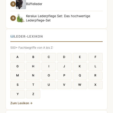
Büffelleder
5
Keralux Lederpflege Set: Das hochwertige
6
Lederpflege-Set
LEDER-LEXIKON
500+ Fachbegriffe von A bis Z:
A
B
C
D
E
F
G
H
I
J
K
L
M
N
O
P
Q
R
S
T
U
V
W
X
Y
Z
Zum Lexikon →