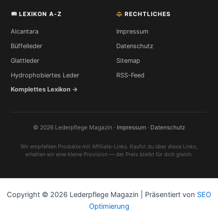
LEXIKON A-Z
RECHTLICHES
Alcantara
Impressum
Büffelleder
Datenschutz
Glattleder
Sitemap
Hydrophobiertes Leder
RSS-Feed
Komplettes Lexikon →
© 2026 Lederpflege Magazin ·
Impressum
·
Datenschutz
Wir empfehlen Produkte mit Affiliate-Links. Kaufst du über diese Links,
erhalten wir eine kleine Provision — der Preis bleibt für dich gleich.
Copyright © 2026 Lederpflege Magazin | Präsentiert von
SEO
Optimierung