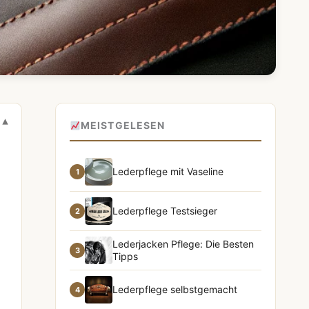
MEISTGELESEN
Lederpflege mit Vaseline
1
Lederpflege Testsieger
2
Lederjacken Pflege: Die Besten
3
Tipps
Lederpflege selbstgemacht
4