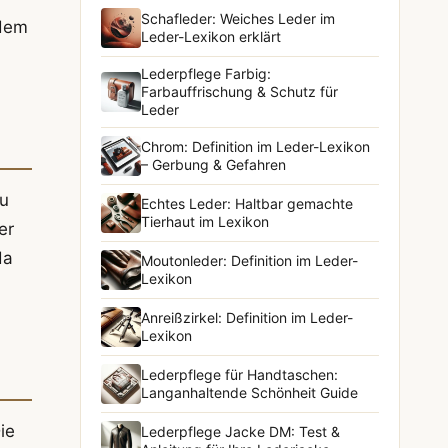
Schafleder: Weiches Leder im
udem
Leder-Lexikon erklärt
Lederpflege Farbig:
Farbauffrischung & Schutz für
Leder
Chrom: Definition im Leder-Lexikon
– Gerbung & Gefahren
zu
Echtes Leder: Haltbar gemachte
Tierhaut im Lexikon
er
da
Moutonleder: Definition im Leder-
Lexikon
Anreißzirkel: Definition im Leder-
Lexikon
Lederpflege für Handtaschen:
Langanhaltende Schönheit Guide
ie
Lederpflege Jacke DM: Test &