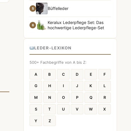
Büffelleder
5
Keralux Lederpflege Set: Das
6
hochwertige Lederpflege-Set
LEDER-LEXIKON
500+ Fachbegriffe von A bis Z:
A
B
C
D
E
F
G
H
I
J
K
L
M
N
O
P
Q
R
S
T
U
V
W
X
Y
Z