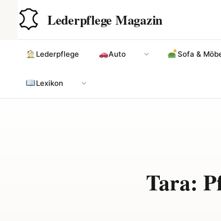
Zum
Hauptinhalt
Lederpflege Magazin
Inhalt
springen
Lederpflege
Auto
Sofa & Möbe
Lexikon
Tara: P