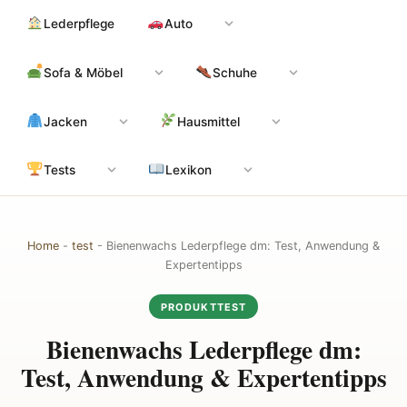
Zum
Hauptinhalt
Lederpflege
Auto
Inhalt
springen
Sofa & Möbel
Schuhe
Jacken
Hausmittel
Tests
Lexikon
Home
-
test
-
Bienenwachs Lederpflege dm: Test, Anwendung &
Expertentipps
PRODUKTTEST
Bienenwachs Lederpflege dm:
Test, Anwendung & Expertentipps