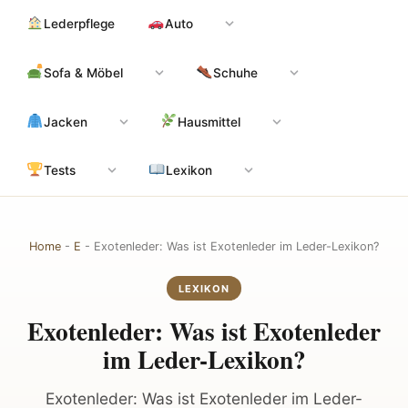
Zum
Hauptinhalt
Lederpflege
Auto
Inhalt
springen
Sofa & Möbel
Schuhe
Jacken
Hausmittel
Tests
Lexikon
Home
-
E
-
Exotenleder: Was ist Exotenleder im Leder-Lexikon?
LEXIKON
Exotenleder: Was ist Exotenleder
im Leder-Lexikon?
Exotenleder: Was ist Exotenleder im Leder-