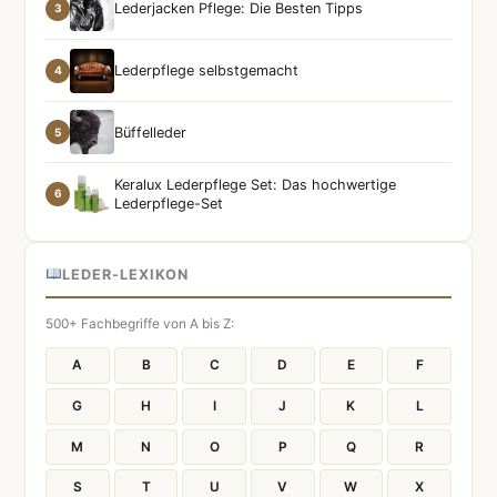
Lederjacken Pflege: Die Besten Tipps
3
Lederpflege selbstgemacht
4
Büffelleder
5
Keralux Lederpflege Set: Das hochwertige
6
Lederpflege-Set
LEDER-LEXIKON
500+ Fachbegriffe von A bis Z:
A
B
C
D
E
F
G
H
I
J
K
L
M
N
O
P
Q
R
S
T
U
V
W
X