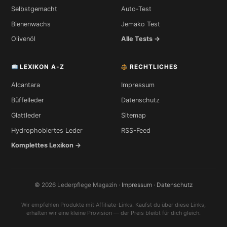
Selbstgemacht
Auto-Test
Bienenwachs
Jemako Test
Olivenöl
Alle Tests →
LEXIKON A-Z
RECHTLICHES
Alcantara
Impressum
Büffelleder
Datenschutz
Glattleder
Sitemap
Hydrophobiertes Leder
RSS-Feed
Komplettes Lexikon →
© 2026 Lederpflege Magazin ·
Impressum
·
Datenschutz
Wir empfehlen Produkte mit Affiliate-Links. Kaufst du über diese Links,
erhalten wir eine kleine Provision — der Preis bleibt für dich gleich.