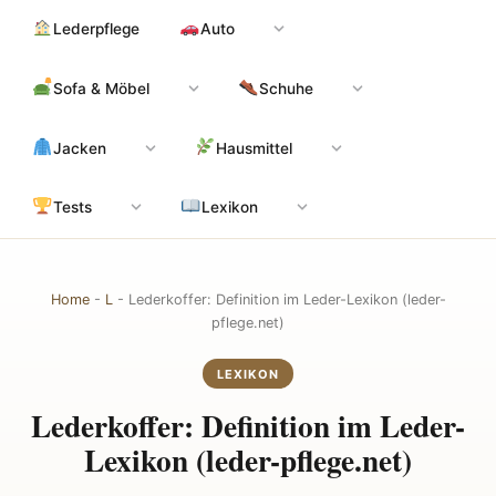
Zum
Hauptinhalt
Lederpflege
Auto
Inhalt
springen
Sofa & Möbel
Schuhe
Jacken
Hausmittel
Tests
Lexikon
Home
-
L
-
Lederkoffer: Definition im Leder-Lexikon (leder-
pflege.net)
LEXIKON
Lederkoffer: Definition im Leder-
Lexikon (leder-pflege.net)