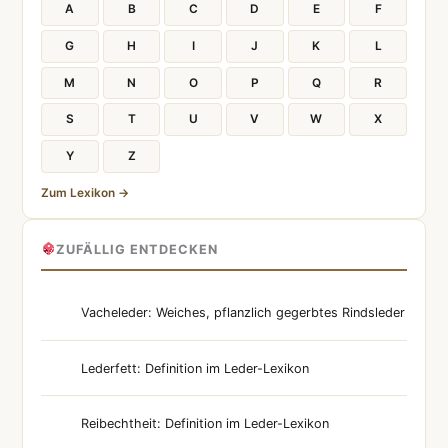
A
B
C
D
E
F
G
H
I
J
K
L
M
N
O
P
Q
R
S
T
U
V
W
X
Y
Z
Zum Lexikon →
ZUFÄLLIG ENTDECKEN
Vacheleder: Weiches, pflanzlich gegerbtes Rindsleder
Lederfett: Definition im Leder-Lexikon
Reibechtheit: Definition im Leder-Lexikon