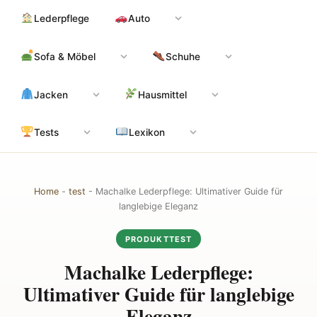
Zum
Hauptinhalt
Lederpflege
Auto
Inhalt
springen
Sofa & Möbel
Schuhe
Jacken
Hausmittel
Tests
Lexikon
Home
-
test
-
Machalke Lederpflege: Ultimativer Guide für
langlebige Eleganz
PRODUKTTEST
Machalke Lederpflege:
Ultimativer Guide für langlebige
Eleganz