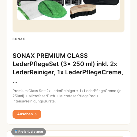
SONAX
SONAX PREMIUM CLASS
LederPflegeSet (3x 250 ml) inkl. 2x
LederReiniger, 1x LederPflegeCreme,
…
Premium Class Set: 2x LederReiniger + 1x LederPflegeCreme (je
250ml) + MicrofaserTuch + MicrofaserPflegePad +
IntensivreinigungsBürste.
Ansehen →
Preis-Leistung