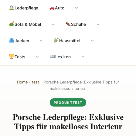
Zum
Hauptinhalt
Lederpflege
Auto
Inhalt
springen
Sofa & Möbel
Schuhe
Jacken
Hausmittel
Tests
Lexikon
Home
-
test
-
Porsche Lederpflege: Exklusive Tipps für
makelloses Interieur
PRODUKTTEST
Porsche Lederpflege: Exklusive
Tipps für makelloses Interieur