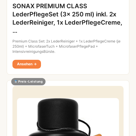
SONAX PREMIUM CLASS
LederPflegeSet (3x 250 ml) inkl. 2x
LederReiniger, 1x LederPflegeCreme,
…
Premium Class Set: 2x LederReiniger + 1x LederPflegeCreme (je
250ml) + MicrofaserTuch + MicrofaserPflegePad +
IntensivreinigungsBürste.
Ansehen →
Preis-Leistung