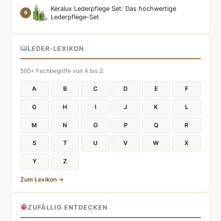
Keralux Lederpflege Set: Das hochwertige
6
Lederpflege-Set
LEDER-LEXIKON
500+ Fachbegriffe von A bis Z:
A
B
C
D
E
F
G
H
I
J
K
L
M
N
O
P
Q
R
S
T
U
V
W
X
Y
Z
Zum Lexikon →
ZUFÄLLIG ENTDECKEN