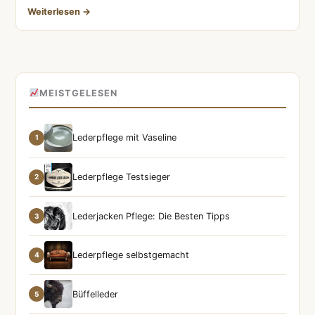
Weiterlesen →
MEISTGELESEN
Lederpflege mit Vaseline
1
Lederpflege Testsieger
2
Lederjacken Pflege: Die Besten Tipps
3
Lederpflege selbstgemacht
4
Büffelleder
5