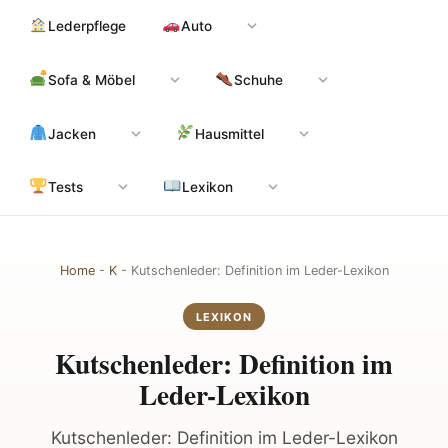
Zum
Hauptinhalt
Lederpflege
Auto
Inhalt
springen
Sofa & Möbel
Schuhe
Jacken
Hausmittel
Tests
Lexikon
Home
-
K
-
Kutschenleder: Definition im Leder-Lexikon
LEXIKON
Kutschenleder: Definition im
Leder-Lexikon
Kutschenleder: Definition im Leder-Lexikon