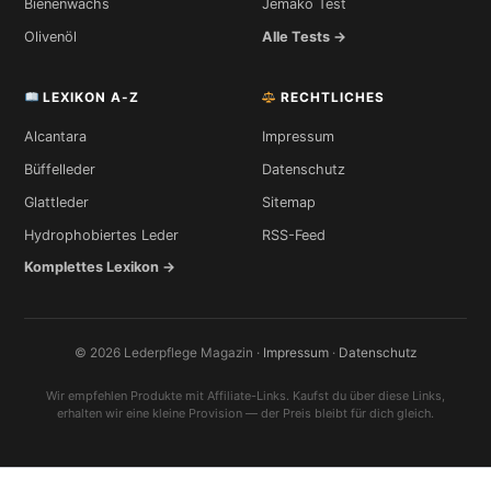
Bienenwachs
Jemako Test
Olivenöl
Alle Tests →
LEXIKON A-Z
RECHTLICHES
Alcantara
Impressum
Büffelleder
Datenschutz
Glattleder
Sitemap
Hydrophobiertes Leder
RSS-Feed
Komplettes Lexikon →
© 2026 Lederpflege Magazin ·
Impressum
·
Datenschutz
Wir empfehlen Produkte mit Affiliate-Links. Kaufst du über diese Links,
erhalten wir eine kleine Provision — der Preis bleibt für dich gleich.