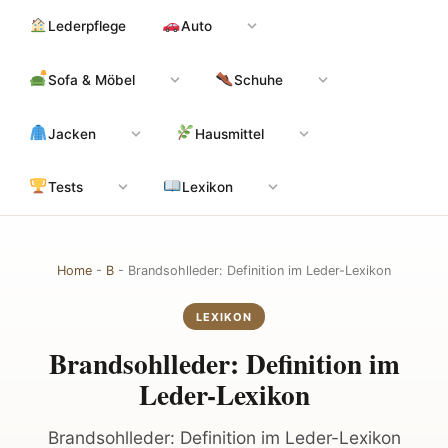
Zum
Hauptinhalt
Lederpflege
Auto
Inhalt
springen
Sofa & Möbel
Schuhe
Jacken
Hausmittel
Tests
Lexikon
Home
-
B
-
Brandsohlleder: Definition im Leder-Lexikon
LEXIKON
Brandsohlleder: Definition im
Leder-Lexikon
Brandsohlleder: Definition im Leder-Lexikon