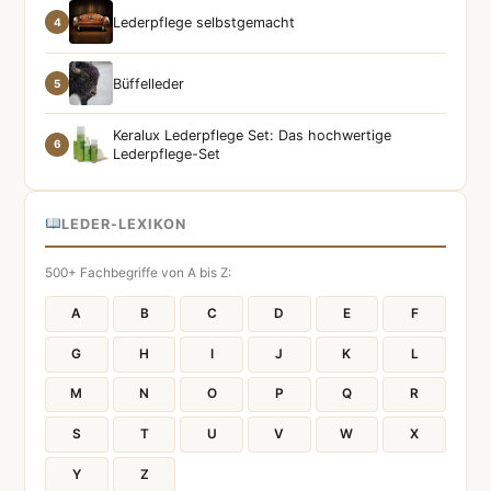
Lederpflege selbstgemacht
4
Büffelleder
5
Keralux Lederpflege Set: Das hochwertige
6
Lederpflege-Set
LEDER-LEXIKON
500+ Fachbegriffe von A bis Z:
A
B
C
D
E
F
G
H
I
J
K
L
M
N
O
P
Q
R
S
T
U
V
W
X
Y
Z