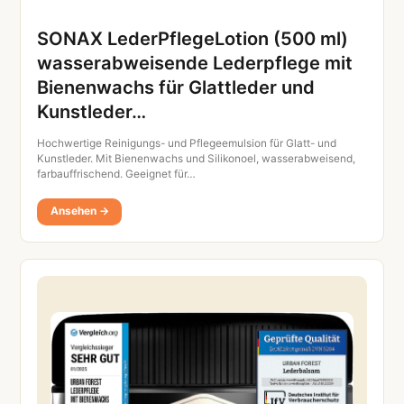
SONAX LederPflegeLotion (500 ml)
wasserabweisende Lederpflege mit
Bienenwachs für Glattleder und
Kunstleder…
Hochwertige Reinigungs- und Pflegeemulsion für Glatt- und
Kunstleder. Mit Bienenwachs und Silikonoel, wasserabweisend,
farbauffrischend. Geeignet für…
Ansehen →