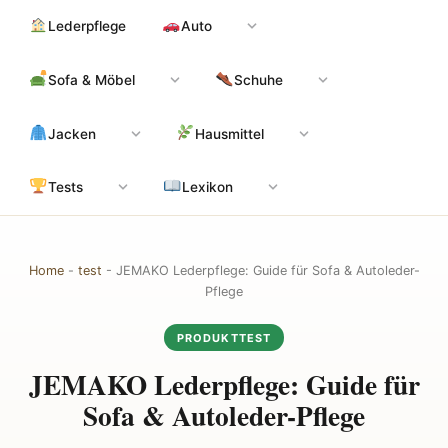
Zum
Hauptinhalt
Lederpflege
Auto
Inhalt
springen
Sofa & Möbel
Schuhe
Jacken
Hausmittel
Tests
Lexikon
Home
-
test
-
JEMAKO Lederpflege: Guide für Sofa & Autoleder-
Pflege
PRODUKTTEST
JEMAKO Lederpflege: Guide für
Sofa & Autoleder-Pflege