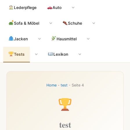
Zum
Hauptinhalt
Lederpflege
Auto
Inhalt
springen
Sofa & Möbel
Schuhe
Jacken
Hausmittel
Tests
Lexikon
Home
-
test
-
Seite 4
test