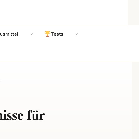
usmittel
Tests
r
isse für