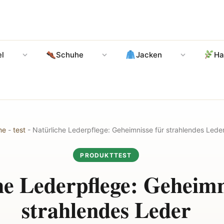
l
Schuhe
Jacken
Ha
me
-
test
-
Natürliche Lederpflege: Geheimnisse für strahlendes Lede
PRODUKTTEST
he Lederpflege: Geheimn
strahlendes Leder