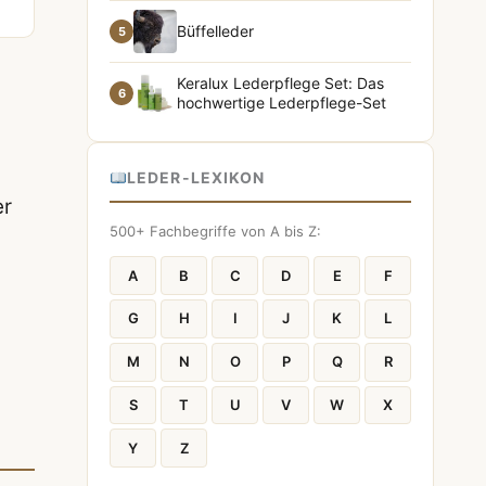
Büffelleder
5
Keralux Lederpflege Set: Das
6
hochwertige Lederpflege-Set
LEDER-LEXIKON
er
500+ Fachbegriffe von A bis Z:
A
B
C
D
E
F
s
G
H
I
J
K
L
M
N
O
P
Q
R
S
T
U
V
W
X
Y
Z