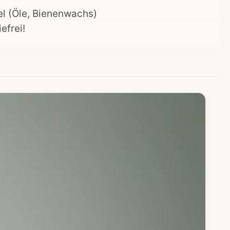
el (Öle, Bienenwachs)
efrei!