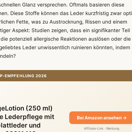
 schnellen Glanz versprechen. Oftmals basieren diese
nen. Diese Stoffe können das Leder kurzfristig zwar opt
ürlichen Fette, was zu Austrocknung, Rissen und einem
tiger Aspekt: Studien zeigen, dass ein signifikanter Teil
 die potenziell allergische Reaktionen auslösen oder die
geliebtes Leder unwissentlich ruinieren könnten, indem 
andeln?
P-EMPFEHLUNG 2026
eLotion (250 ml)
 Lederpflege mit
Bei Amazon ansehen →
lattleder und
Affiliate-Link · Werbung