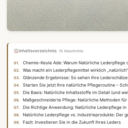
Inhaltsverzeichnis
10 Abschnitte
Chemie-Keule Ade: Warum Natürliche Lederpflege d
Was macht ein Lederpflegemittel wirklich „natürlich
Glänzende Ergebnisse: So sehen Ihre Lederschätze 
Starten Sie jetzt Ihre natürliche Pflegeroutine – Sch
Die Basis: Natürliche Inhaltsstoffe im Detail (und w
Maßgeschneiderte Pflege: Natürliche Methoden für
Die Richtige Anwendung: Natürliche Lederpflege in 
Natürliche Lederpflege vs. Industrieprodukte: Der g
Fazit: Investieren Sie in die Zukunft Ihres Leders