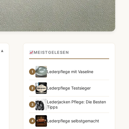
MEISTGELESEN
Lederpflege mit Vaseline
1
Lederpflege Testsieger
2
Lederjacken Pflege: Die Besten
3
Tipps
Lederpflege selbstgemacht
4