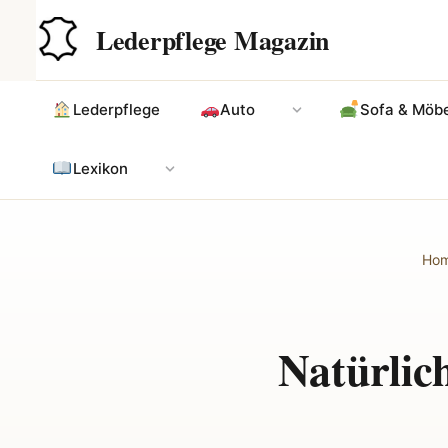
Zum
Hauptinhalt
Lederpflege Magazin
Inhalt
springen
Lederpflege
Auto
Sofa & Möbe
Lexikon
Ho
Natürlic