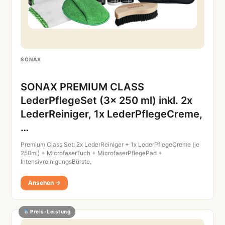
SONAX
SONAX PREMIUM CLASS
LederPflegeSet (3x 250 ml) inkl. 2x
LederReiniger, 1x LederPflegeCreme,
…
Premium Class Set: 2x LederReiniger + 1x LederPflegeCreme (je
250ml) + MicrofaserTuch + MicrofaserPflegePad +
IntensivreinigungsBürste.
Ansehen →
Preis-Leistung