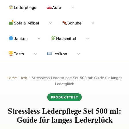
Zum
Hauptinhalt
Lederpflege
Auto
Inhalt
springen
Sofa & Möbel
Schuhe
Jacken
Hausmittel
Tests
Lexikon
Home
-
test
-
Stressless Lederpflege Set 500 ml: Guide für langes
Lederglück
PRODUKTTEST
Stressless Lederpflege Set 500 ml:
Guide für langes Lederglück