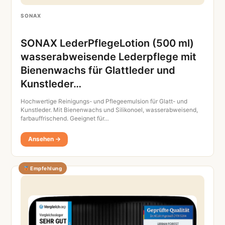
SONAX
SONAX LederPflegeLotion (500 ml)
wasserabweisende Lederpflege mit
Bienenwachs für Glattleder und
Kunstleder…
Hochwertige Reinigungs- und Pflegeemulsion für Glatt- und
Kunstleder. Mit Bienenwachs und Silikonoel, wasserabweisend,
farbauffrischend. Geeignet für…
Ansehen →
Empfehlung