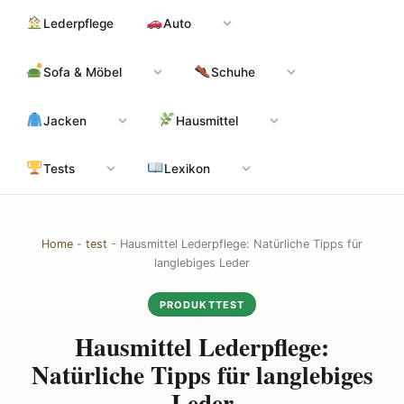
Zum
Hauptinhalt
Lederpflege
Auto
Inhalt
springen
Sofa & Möbel
Schuhe
Jacken
Hausmittel
Tests
Lexikon
Home
-
test
-
Hausmittel Lederpflege: Natürliche Tipps für
langlebiges Leder
PRODUKTTEST
Hausmittel Lederpflege:
Natürliche Tipps für langlebiges
Leder