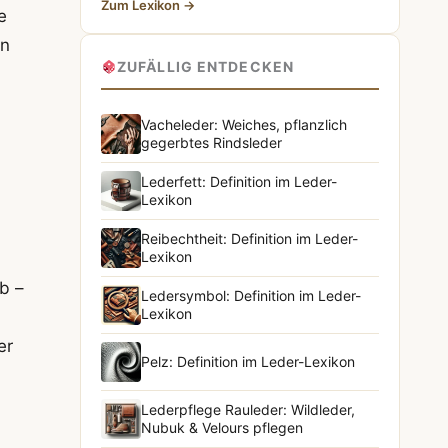
Zum Lexikon →
e
en
ZUFÄLLIG ENTDECKEN
Vacheleder: Weiches, pflanzlich
gegerbtes Rindsleder
Lederfett: Definition im Leder-
Lexikon
Reibechtheit: Definition im Leder-
Lexikon
b –
Ledersymbol: Definition im Leder-
Lexikon
er
Pelz: Definition im Leder-Lexikon
Lederpflege Rauleder: Wildleder,
Nubuk & Velours pflegen