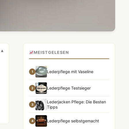
MEISTGELESEN
Lederpflege mit Vaseline
1
Lederpflege Testsieger
2
Lederjacken Pflege: Die Besten
3
Tipps
Lederpflege selbstgemacht
4