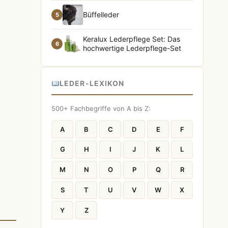
Büffelleder
5
Keralux Lederpflege Set: Das
6
hochwertige Lederpflege-Set
,
LEDER-LEXIKON
500+ Fachbegriffe von A bis Z:
A
B
C
D
E
F
G
H
I
J
K
L
M
N
O
P
Q
R
S
T
U
V
W
X
Y
Z