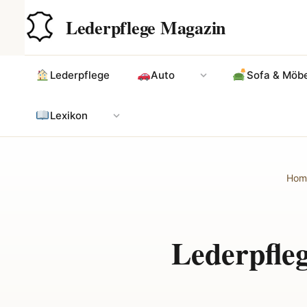
Zum
Hauptinhalt
Lederpflege Magazin
Inhalt
springen
Lederpflege
Auto
Sofa & Möbe
Lexikon
Hom
Lederpfle