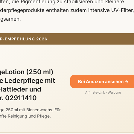
en, die Pigmentierung zu stabilisieren und kleinere
erpflegeprodukte enthalten zudem intensive UV-Filter,
angsamen.
P-EMPFEHLUNG 2026
eLotion (250 ml)
 Lederpflege mit
Bei Amazon ansehen →
lattleder und
Affiliate-Link · Werbung
Nr. 02911410
ge 250ml mit Bienenwachs. Für
nfte Reinigung und Pflege.