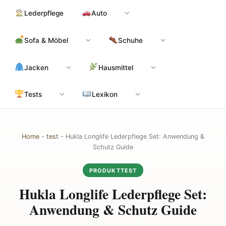
Zum
Hauptinhalt
Lederpflege
Auto
Inhalt
springen
Sofa & Möbel
Schuhe
Jacken
Hausmittel
Tests
Lexikon
Home
-
test
-
Hukla Longlife Lederpflege Set: Anwendung &
Schutz Guide
PRODUKTTEST
Hukla Longlife Lederpflege Set:
Anwendung & Schutz Guide