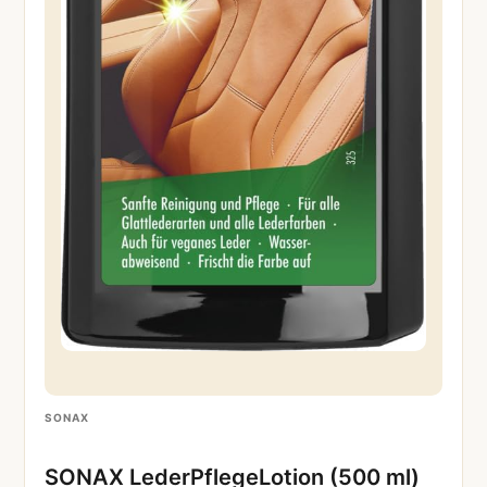
SONAX
SONAX LederPflegeLotion (500 ml)