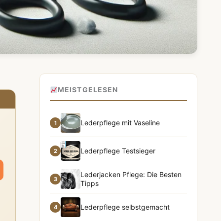
MEISTGELESEN
Lederpflege mit Vaseline
1
Lederpflege Testsieger
2
Lederjacken Pflege: Die Besten
3
Tipps
Lederpflege selbstgemacht
4