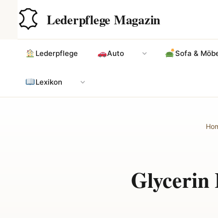
Zum
Hauptinhalt
Lederpflege Magazin
Inhalt
springen
Lederpflege
Auto
Sofa & Möbe
Lexikon
Ho
Glycerin