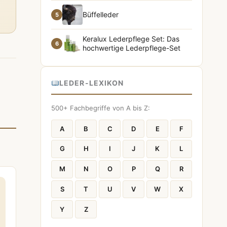
Büffelleder
5
Keralux Lederpflege Set: Das
6
hochwertige Lederpflege-Set
LEDER-LEXIKON
500+ Fachbegriffe von A bis Z:
A
B
C
D
E
F
G
H
I
J
K
L
M
N
O
P
Q
R
S
T
U
V
W
X
Y
Z