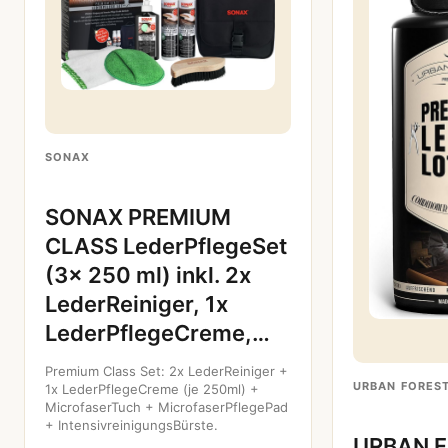
SONAX
SONAX PREMIUM
CLASS LederPflegeSet
(3x 250 ml) inkl. 2x
LederReiniger, 1x
LederPflegeCreme,…
Premium Class Set: 2x LederReiniger +
URBAN FORES
1x LederPflegeCreme (je 250ml) +
MicrofaserTuch + MicrofaserPflegePad
+ IntensivreinigungsBürste.
URBAN F