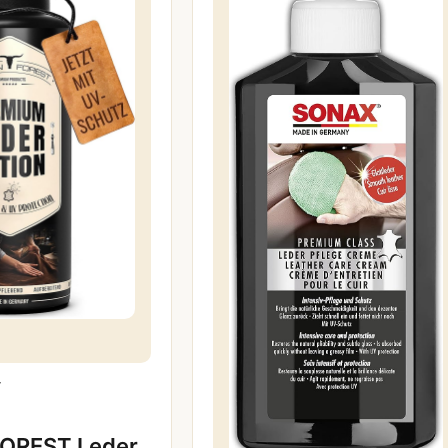
T
OREST Leder