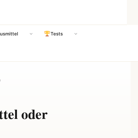
usmittel
Tests
e
tel oder