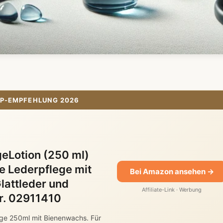
P-EMPFEHLUNG 2026
eLotion (250 ml)
 Lederpflege mit
Bei Amazon ansehen →
lattleder und
Affiliate-Link · Werbung
Nr. 02911410
ge 250ml mit Bienenwachs. Für