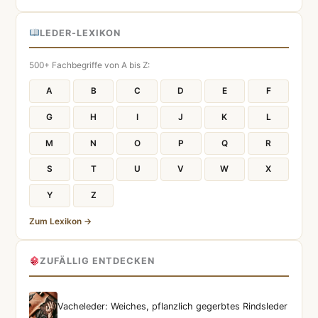
LEDER-LEXIKON
500+ Fachbegriffe von A bis Z:
A
B
C
D
E
F
G
H
I
J
K
L
M
N
O
P
Q
R
S
T
U
V
W
X
Y
Z
Zum Lexikon →
ZUFÄLLIG ENTDECKEN
Vacheleder: Weiches, pflanzlich gegerbtes Rindsleder