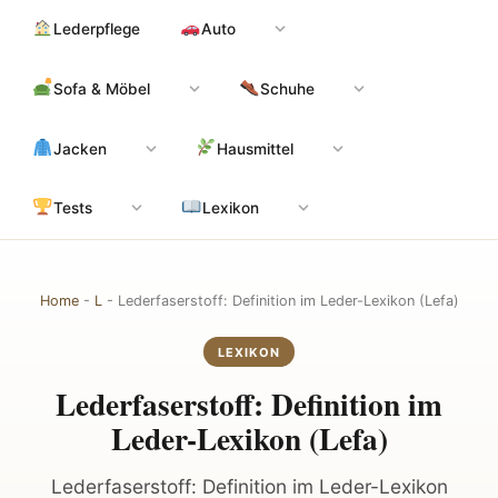
Zum
Hauptinhalt
Lederpflege
Auto
Inhalt
springen
Sofa & Möbel
Schuhe
Jacken
Hausmittel
Tests
Lexikon
Home
-
L
-
Lederfaserstoff: Definition im Leder-Lexikon (Lefa)
LEXIKON
Lederfaserstoff: Definition im
Leder-Lexikon (Lefa)
Lederfaserstoff: Definition im Leder-Lexikon