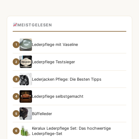
MEISTGELESEN
Lederpflege mit Vaseline
1
Lederpflege Testsieger
2
Lederjacken Pflege: Die Besten Tipps
3
Lederpflege selbstgemacht
4
Büffelleder
5
Keralux Lederpflege Set: Das hochwertige
6
Lederpflege-Set