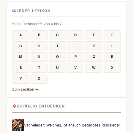
LEDER-LEXIKON
500+ Fachbegriffe von A bis Z:
A
B
C
D
E
F
G
H
I
J
K
L
M
N
O
P
Q
R
S
T
U
V
W
X
Y
Z
Zum Lexikon →
ZUFÄLLIG ENTDECKEN
Vacheleder: Weiches, pflanzlich gegerbtes Rindsleder