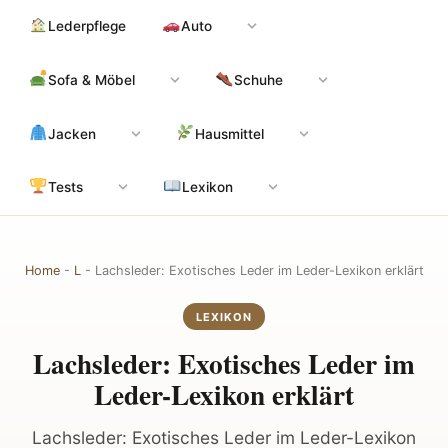
Zum
Hauptinhalt
Lederpflege
Auto
Inhalt
springen
Sofa & Möbel
Schuhe
Jacken
Hausmittel
Tests
Lexikon
Home
-
L
-
Lachsleder: Exotisches Leder im Leder-Lexikon erklärt
LEXIKON
Lachsleder: Exotisches Leder im
Leder-Lexikon erklärt
Lachsleder: Exotisches Leder im Leder-Lexikon