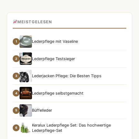
MEISTGELESEN
Lederpflege mit Vaseline
1
Lederpflege Testsieger
2
Lederjacken Pflege: Die Besten Tipps
3
Lederpflege selbstgemacht
4
Büffelleder
5
Keralux Lederpflege Set: Das hochwertige
6
Lederpflege-Set