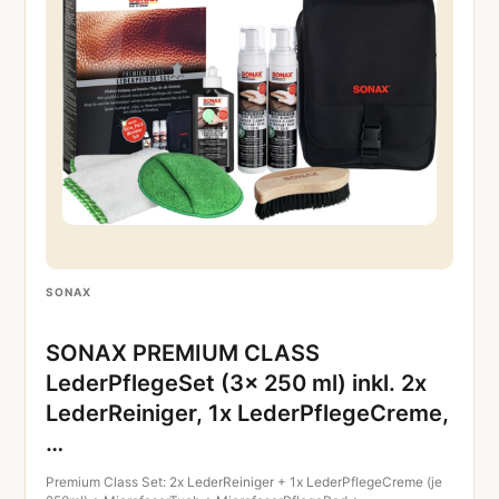
SONAX
SONAX PREMIUM CLASS
LederPflegeSet (3x 250 ml) inkl. 2x
LederReiniger, 1x LederPflegeCreme,
…
Premium Class Set: 2x LederReiniger + 1x LederPflegeCreme (je