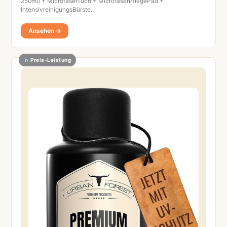
250ml) + MicrofaserTuch + MicrofaserPflegePad +
IntensivreinigungsBürste.
Ansehen →
Preis-Leistung