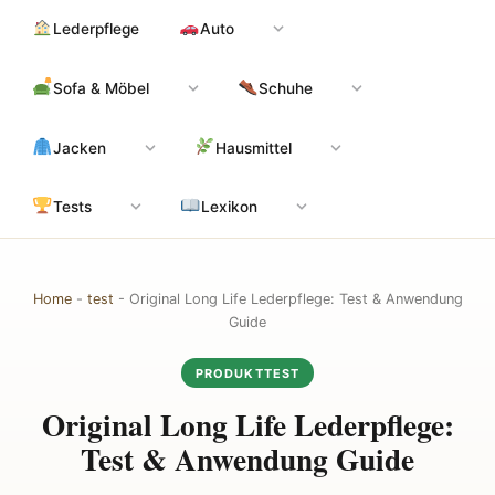
Zum
Hauptinhalt
Lederpflege
Auto
Inhalt
springen
Sofa & Möbel
Schuhe
Jacken
Hausmittel
Tests
Lexikon
Home
-
test
-
Original Long Life Lederpflege: Test & Anwendung
Guide
PRODUKTTEST
Original Long Life Lederpflege:
Test & Anwendung Guide