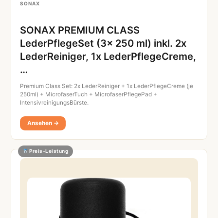
SONAX
SONAX PREMIUM CLASS
LederPflegeSet (3x 250 ml) inkl. 2x
LederReiniger, 1x LederPflegeCreme,
…
Premium Class Set: 2x LederReiniger + 1x LederPflegeCreme (je
250ml) + MicrofaserTuch + MicrofaserPflegePad +
IntensivreinigungsBürste.
Ansehen →
Preis-Leistung