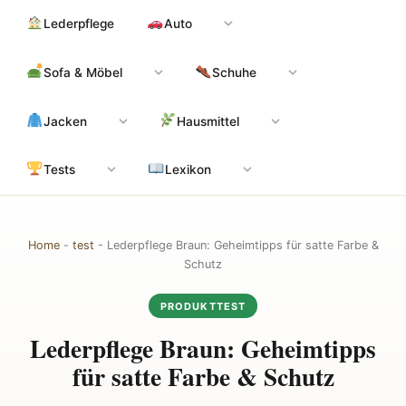
Zum
Hauptinhalt
Lederpflege
Auto
Inhalt
springen
Sofa & Möbel
Schuhe
Jacken
Hausmittel
Tests
Lexikon
Home
-
test
-
Lederpflege Braun: Geheimtipps für satte Farbe &
Schutz
PRODUKTTEST
Lederpflege Braun: Geheimtipps
für satte Farbe & Schutz