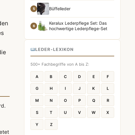
Büffelleder
5
den
Keralux Lederpflege Set: Das
6
hochwertige Lederpflege-Set
es
LEDER-LEXIKON
die
500+ Fachbegriffe von A bis Z:
A
B
C
D
E
F
G
H
I
J
K
L
M
N
O
P
Q
R
rd.
S
T
U
V
W
X
Y
Z
etet