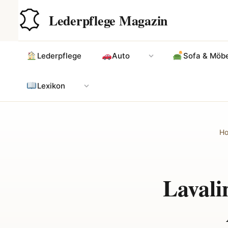
Zum
Hauptinhalt
Lederpflege Magazin
Inhalt
springen
Lederpflege
Auto
Sofa & Möbe
Lexikon
H
Lavali