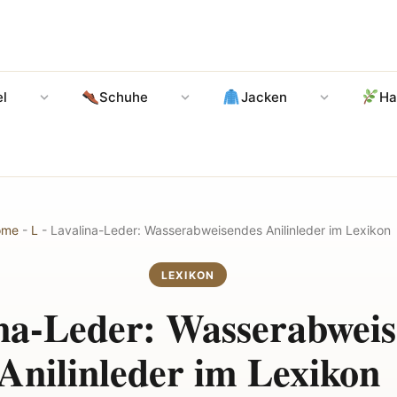
l
Schuhe
Jacken
Ha
ome
-
L
-
Lavalina-Leder: Wasserabweisendes Anilinleder im Lexikon
LEXIKON
na-Leder: Wasserabwei
Anilinleder im Lexikon