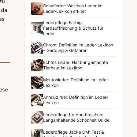
zu
Schafleder: Weiches Leder im
 da
Leder-Lexikon erklärt
es
Lederpflege Farbig:
Farbauffrischung & Schutz für
Leder
Chrom: Definition im Leder-Lexikon
– Gerbung & Gefahren
Echtes Leder: Haltbar gemachte
Tierhaut im Lexikon
Moutonleder: Definition im Leder-
Lexikon
iese
Anreißzirkel: Definition im Leder-
Lexikon
Lederpflege für Handtaschen:
Langanhaltende Schönheit Guide
Lederpflege Jacke DM: Test &