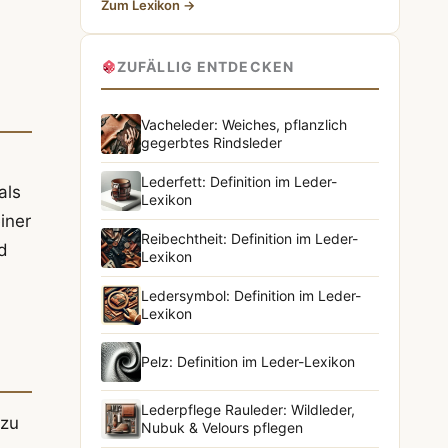
Zum Lexikon →
ZUFÄLLIG ENTDECKEN
Vacheleder: Weiches, pflanzlich
gegerbtes Rindsleder
Lederfett: Definition im Leder-
als
Lexikon
iner
Reibechtheit: Definition im Leder-
d
Lexikon
Ledersymbol: Definition im Leder-
Lexikon
Pelz: Definition im Leder-Lexikon
Lederpflege Rauleder: Wildleder,
 zu
Nubuk & Velours pflegen