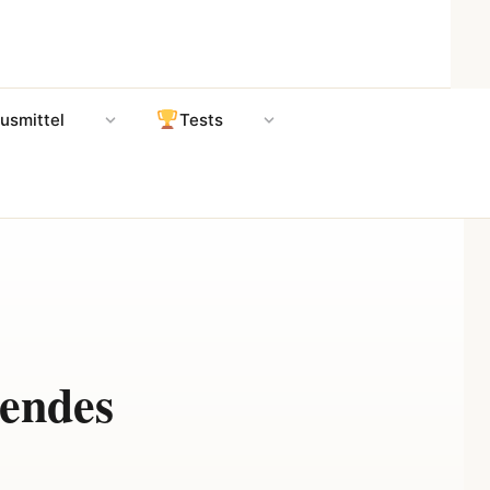
usmittel
Tests
sendes