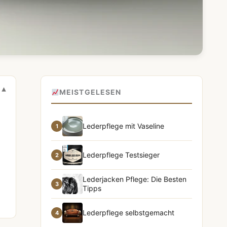
MEISTGELESEN
Lederpflege mit Vaseline
1
Lederpflege Testsieger
2
Lederjacken Pflege: Die Besten
3
Tipps
Lederpflege selbstgemacht
4