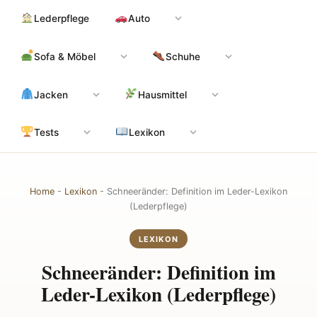
Zum
Hauptinhalt
Lederpflege
Auto
Inhalt
springen
Sofa & Möbel
Schuhe
Jacken
Hausmittel
Tests
Lexikon
Home
-
Lexikon
-
Schneeränder: Definition im Leder-Lexikon
(Lederpflege)
LEXIKON
Schneeränder: Definition im
Leder-Lexikon (Lederpflege)