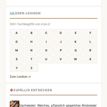
LEDER-LEXIKON
500+ Fachbegriffe von A bis Z:
A
B
C
D
E
F
G
H
I
J
K
L
M
N
O
P
Q
R
S
T
U
V
W
X
Y
Z
Zum Lexikon →
ZUFÄLLIG ENTDECKEN
Vacheleder: Weiches, pflanzlich gegerbtes Rindsleder