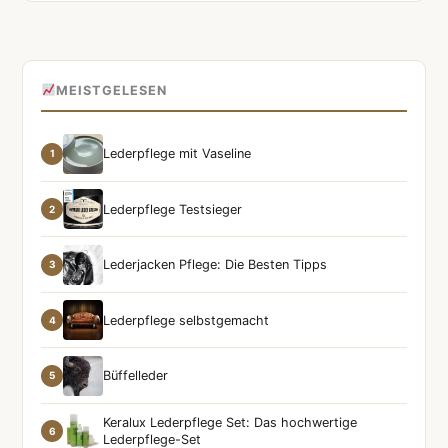
MEISTGELESEN
Lederpflege mit Vaseline
1
Lederpflege Testsieger
2
Lederjacken Pflege: Die Besten Tipps
3
Lederpflege selbstgemacht
4
Büffelleder
5
Keralux Lederpflege Set: Das hochwertige
6
Lederpflege-Set