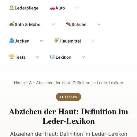
Zum
Hauptinhalt
Lederpflege
Auto
Inhalt
springen
Sofa & Möbel
Schuhe
Jacken
Hausmittel
Tests
Lexikon
Home
-
A
-
Abziehen der Haut: Definition im Leder-Lexikon
LEXIKON
Abziehen der Haut: Definition im
Leder-Lexikon
Abziehen der Haut: Definition im Leder-Lexikon