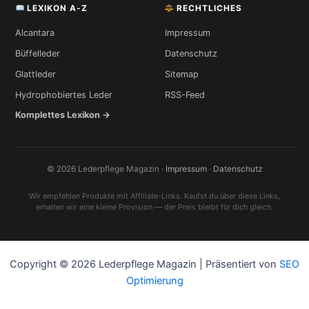
LEXIKON A-Z
RECHTLICHES
Alcantara
Impressum
Büffelleder
Datenschutz
Glattleder
Sitemap
Hydrophobiertes Leder
RSS-Feed
Komplettes Lexikon →
© 2026 Lederpflege Magazin ·
Impressum
·
Datenschutz
Wir empfehlen Produkte mit Affiliate-Links. Kaufst du über diese Links,
erhalten wir eine kleine Provision — der Preis bleibt für dich gleich.
Copyright © 2026 Lederpflege Magazin | Präsentiert von
SEO
Optimierung