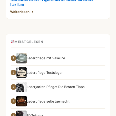
Lexikon
Weiterlesen →
MEISTGELESEN
Lederpflege mit Vaseline
1
Lederpflege Testsieger
2
Lederjacken Pflege: Die Besten Tipps
3
Lederpflege selbstgemacht
4
Büffelleder
5