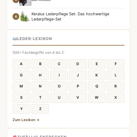
Keralux Lederpflege Set: Das hochwertige
6
Lederpflege-Set
LEDER-LEXIKON
500+ Fachbegriffe von A bis Z:
A
B
C
D
E
F
G
H
I
J
K
L
M
N
O
P
Q
R
S
T
U
V
W
X
Y
Z
Zum Lexikon →