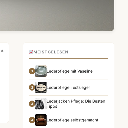
MEISTGELESEN
Lederpflege mit Vaseline
1
Lederpflege Testsieger
2
Lederjacken Pflege: Die Besten
3
Tipps
Lederpflege selbstgemacht
4