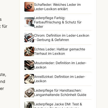
Schafleder: Weiches Leder im
Leder-Lexikon erklärt
Lederpflege Farbig:
s
Farbauffrischung & Schutz für
 für
Leder
Chrom: Definition im Leder-Lexikon
– Gerbung & Gefahren
Echtes Leder: Haltbar gemachte
Tierhaut im Lexikon
Moutonleder: Definition im Leder-
Lexikon
ste,
Anreißzirkel: Definition im Leder-
Lexikon
und
er
Lederpflege für Handtaschen:
Langanhaltende Schönheit Guide
Lederpflege Jacke DM: Test &