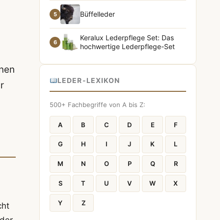
Büffelleder
5
Keralux Lederpflege Set: Das
6
hochwertige Lederpflege-Set
onen
LEDER-LEXIKON
r
500+ Fachbegriffe von A bis Z:
A
B
C
D
E
F
G
H
I
J
K
L
M
N
O
P
Q
R
S
T
U
V
W
X
Y
Z
cht
eder