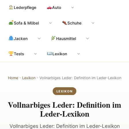
Zum
Hauptinhalt
Lederpflege
Auto
Inhalt
springen
Sofa & Möbel
Schuhe
Jacken
Hausmittel
Tests
Lexikon
Home
-
Lexikon
-
Vollnarbiges Leder: Definition im Leder-Lexikon
LEXIKON
Vollnarbiges Leder: Definition im
Leder-Lexikon
Vollnarbiges Leder: Definition im Leder-Lexikon