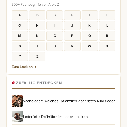
500+ Fachbegriffe von A bis Z:
A
B
C
D
E
F
G
H
I
J
K
L
M
N
O
P
Q
R
S
T
U
V
W
X
Y
Z
Zum Lexikon →
ZUFÄLLIG ENTDECKEN
Vacheleder: Weiches, pflanzlich gegerbtes Rindsleder
Lederfett: Definition im Leder-Lexikon