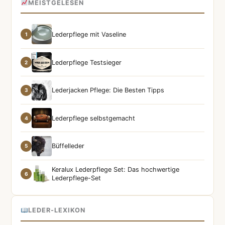
MEISTGELESEN
Lederpflege mit Vaseline
1
Lederpflege Testsieger
2
Lederjacken Pflege: Die Besten Tipps
3
Lederpflege selbstgemacht
4
Büffelleder
5
Keralux Lederpflege Set: Das hochwertige
6
Lederpflege-Set
LEDER-LEXIKON