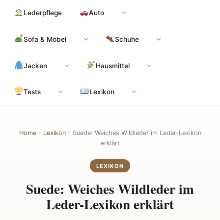
Zum
Hauptinhalt
Lederpflege
Auto
Inhalt
springen
Sofa & Möbel
Schuhe
Jacken
Hausmittel
Tests
Lexikon
Home
-
Lexikon
-
Suede: Weiches Wildleder im Leder-Lexikon
erklärt
LEXIKON
Suede: Weiches Wildleder im
Leder-Lexikon erklärt