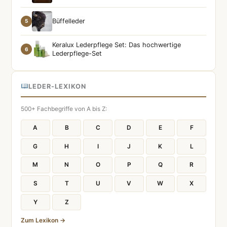
Büffelleder
5
Keralux Lederpflege Set: Das hochwertige
6
Lederpflege-Set
LEDER-LEXIKON
500+ Fachbegriffe von A bis Z:
A
B
C
D
E
F
G
H
I
J
K
L
M
N
O
P
Q
R
S
T
U
V
W
X
Y
Z
Zum Lexikon →