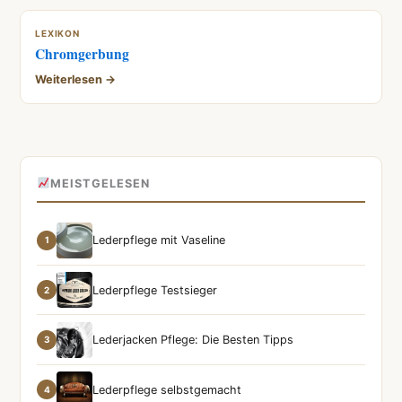
LEXIKON
Chromgerbung
Weiterlesen →
MEISTGELESEN
Lederpflege mit Vaseline
1
Lederpflege Testsieger
2
Lederjacken Pflege: Die Besten Tipps
3
Lederpflege selbstgemacht
4