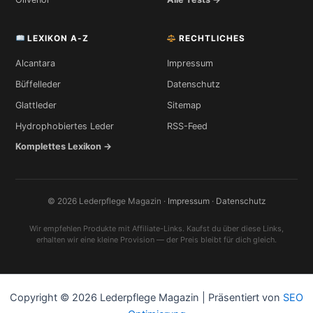
LEXIKON A-Z
RECHTLICHES
Alcantara
Impressum
Büffelleder
Datenschutz
Glattleder
Sitemap
Hydrophobiertes Leder
RSS-Feed
Komplettes Lexikon →
© 2026 Lederpflege Magazin ·
Impressum
·
Datenschutz
Wir empfehlen Produkte mit Affiliate-Links. Kaufst du über diese Links,
erhalten wir eine kleine Provision — der Preis bleibt für dich gleich.
Copyright © 2026 Lederpflege Magazin | Präsentiert von
SEO