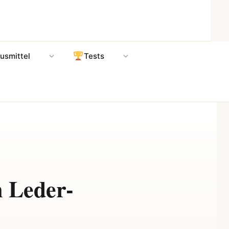
usmittel
Tests
m Leder-