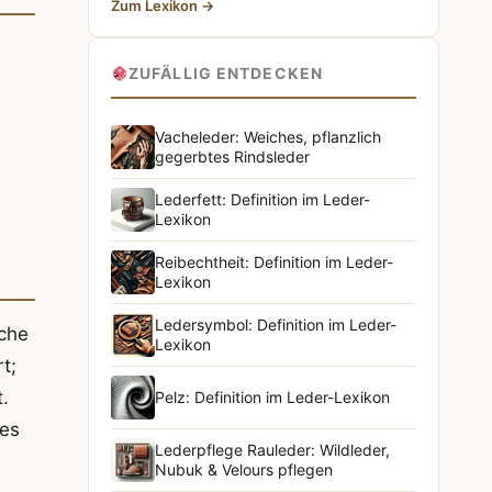
Zum Lexikon →
ZUFÄLLIG ENTDECKEN
Vacheleder: Weiches, pflanzlich
gegerbtes Rindsleder
Lederfett: Definition im Leder-
Lexikon
Reibechtheit: Definition im Leder-
Lexikon
Ledersymbol: Definition im Leder-
äche
Lexikon
t;
.
Pelz: Definition im Leder-Lexikon
des
Lederpflege Rauleder: Wildleder,
Nubuk & Velours pflegen