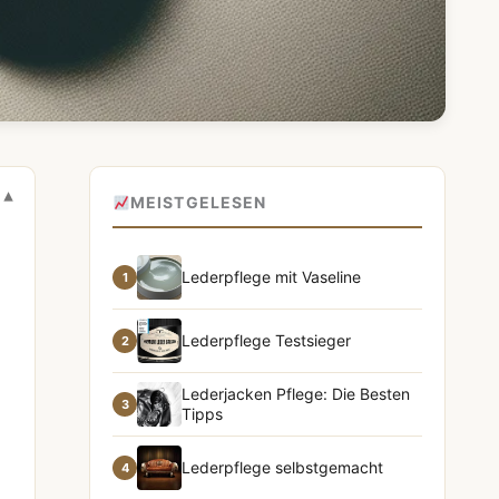
MEISTGELESEN
Lederpflege mit Vaseline
1
Lederpflege Testsieger
2
Lederjacken Pflege: Die Besten
3
Tipps
Lederpflege selbstgemacht
4