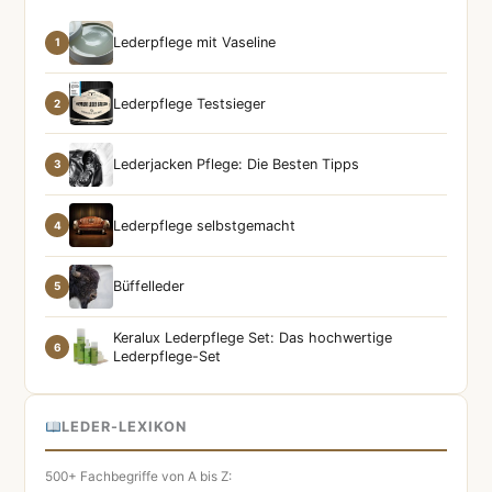
Lederpflege mit Vaseline
1
Lederpflege Testsieger
2
Lederjacken Pflege: Die Besten Tipps
3
Lederpflege selbstgemacht
4
Büffelleder
5
Keralux Lederpflege Set: Das hochwertige
6
Lederpflege-Set
LEDER-LEXIKON
500+ Fachbegriffe von A bis Z: