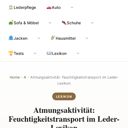
Zum
Hauptinhalt
Lederpflege
Auto
Inhalt
springen
Sofa & Möbel
Schuhe
Jacken
Hausmittel
Tests
Lexikon
Home
-
A
-
Atmungsaktivität: Feuchtigkeitstransport im Leder-
Lexikon
LEXIKON
Atmungsaktivität:
Feuchtigkeitstransport im Leder-
Lexikon