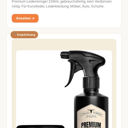
Premium Lederreiniger 236ml, gebrauchsfertig, kein Verdünnen
nötig. Für Kunstleder, Lederkleidung, Möbel, Auto, Schuhe.
Ansehen →
Empfehlung