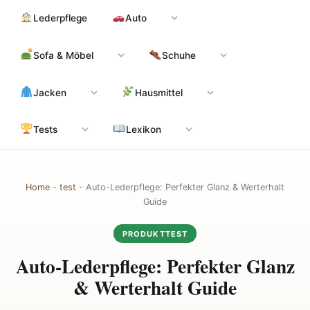
Zum
Hauptinhalt
Lederpflege
Auto
Inhalt
springen
Sofa & Möbel
Schuhe
Jacken
Hausmittel
Tests
Lexikon
Home
-
test
-
Auto-Lederpflege: Perfekter Glanz & Werterhalt
Guide
PRODUKTTEST
Auto-Lederpflege: Perfekter Glanz
& Werterhalt Guide